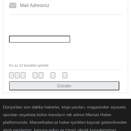
En az 10 karakter gerekli
Gönder
Dünya’dan son dakika haberler, köşe yazıları, magazinden siyasete,
spordan seyahate bütün konuların tek adresi Manset Haber
platformunda; Mansethaber.at haber içerikleri kaynak gösterilmeden
alıntı yapılamaz, kanuna aykırı ve izinsiz olarak kopyalanamaz,