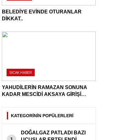
BELEDİYE EVİNDE OTURANLAR
DİKKAT..
SICAK HABER
YAHUDİLERİN RAMAZAN SONUNA
KADAR MESCİDİ AKSAYA GİRİŞİ
YASAKLANDI..
KATEGORİNİN POPÜLERLERİ
DOĜALGAZ PATLADI BAZI
1
UCUṢLAR ERTELENDİ.