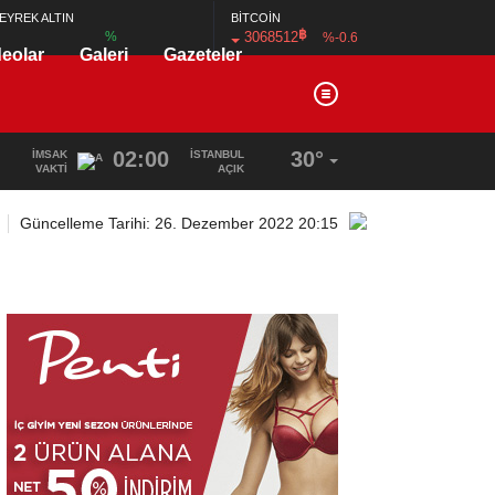
BİTCOİN
EYREK ALTIN
฿
3068512
%
%-0.6
deolar
Galeri
Gazeteler
02:00
30°
İMSAK
İSTANBUL
VAKTI
AÇIK
Güncelleme Tarihi: 26. Dezember 2022 20:15