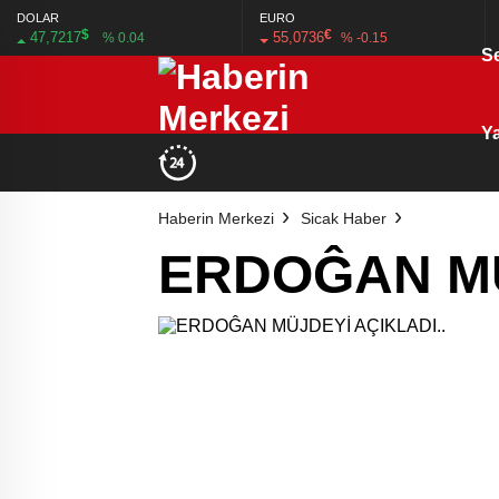
DOLAR
EURO
$
€
47,7217
55,0736
% 0.04
% -0.15
S
Ya
Haberin Merkezi
Sicak Haber
ERDOĜAN MÜ