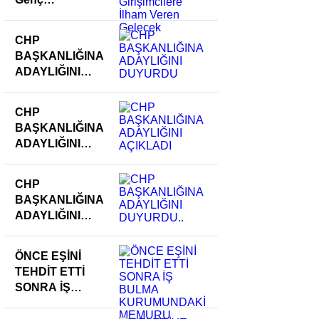
Girişimcilere
İlham Veren
CHP
Gelecek
BAŞKANLIĞINA
ADAYLIĞINI
DUYURDU
CHP
BAŞKANLIĞINA
ADAYLIĞINI
AÇIKLADI
CHP
BAŞKANLIĞINA
ADAYLIĞINI
DUYURDU..
ÖNCE EŞİNİ
TEHDİT ETTİ
SONRA İŞ
BULMA
KURUMUNDAKİ