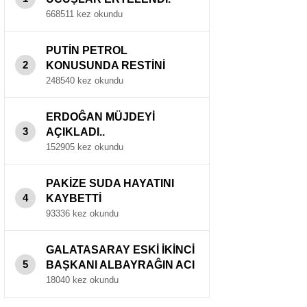
668511 kez okundu
PUTİN PETROL
2
KONUSUNDA RESTİNİ
ÇEKTİ..
248540 kez okundu
ERDOĜAN MÜJDEYİ
3
AÇIKLADI..
152905 kez okundu
PAKİZE SUDA HAYATINI
4
KAYBETTİ
93336 kez okundu
GALATASARAY ESKİ İKİNCİ
5
BAṢKANI ALBAYRAĜIN ACI
GÜNÜ..
18040 kez okundu