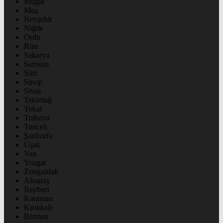
Muğla
Muş
Nevşehir
Niğde
Ordu
Rize
Sakarya
Samsun
Siirt
Sinop
Sivas
Tekirdağ
Tokat
Trabzon
Tunceli
Şanlıurfa
Uşak
Van
Yozgat
Zonguldak
Aksaray
Bayburt
Karaman
Kırıkkale
Batman