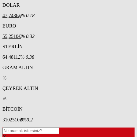
DOLAR
47,7436
$
% 0.18
EURO
55,2510
€
% 0.32
STERLİN
64,4811
£
% 0.38
GRAM ALTIN
%
ÇEYREK ALTIN
%
BİTCOİN
3102510
฿
%0.2