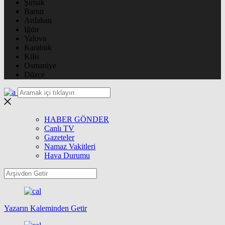
Şırnak
Bartın
Ardahan
Iğdır
Yalova
Karabük
Kilis
Osmaniye
Düzce
HABER GÖNDER
Canlı TV
Gazeteler
Namaz Vakitleri
Hava Durumu
Yazarın Kaleminden Getir