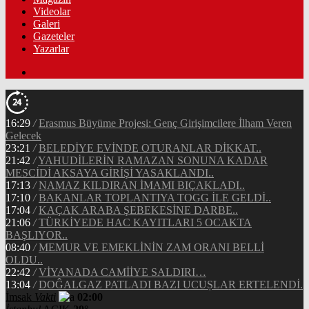
Videolar
Galeri
Gazeteler
Yazarlar
16:29
/
Erasmus Büyüme Projesi: Genç Girişimcilere İlham Veren
Gelecek
23:21
/
BELEDİYE EVİNDE OTURANLAR DİKKAT..
21:42
/
YAHUDİLERİN RAMAZAN SONUNA KADAR
MESCİDİ AKSAYA GİRİŞİ YASAKLANDI..
17:13
/
NAMAZ KILDIRAN İMAMI BIÇAKLADI..
17:10
/
BAKANLAR TOPLANTIYA TOGG İLE GELDİ..
17:04
/
KAÇAK ARABA ŞEBEKESİNE DARBE..
21:06
/
TÜRKİYEDE HAC KAYITLARI 5 OCAKTA
BAŞLIYOR..
08:40
/
MEMUR VE EMEKLİNİN ZAM ORANI BELLİ
OLDU..
22:42
/
VİYANADA CAMİİYE SALDIRI…
13:04
/
DOĜALGAZ PATLADI BAZI UCUṢLAR ERTELENDİ.
İmsak
Vakti
02:00