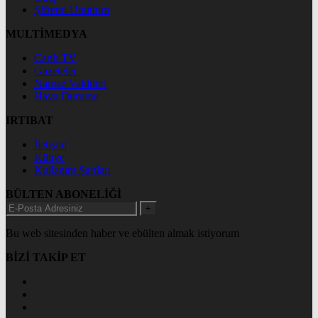
Şifremi Unuttum
MULTİMEDYA
Canlı TV
Gazeteler
Namaz Vakitleri
Hava Durumu
IRTIBAT
İletişim
Künye
Kullanım Şartları
BÜLTEN ABONELİĞİ
+
Bu web sitesinden haber ve ebülten almak istiyorum
BİZİ TAKİP ET