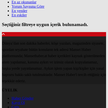
En az okunanlar
Yorum Sayısına Göre
En yeniler
En eskiler
Seçtiğiniz filtreye uygun içerik bulunamadı.
Dünya’dan son dakika haberler, köşe yazıları, magazinden siyasete,
spordan seyahate bütün konuların tek adresi Manset Haber
platformunda; Mansethaber.at haber içerikleri kaynak gösterilmeden
alıntı yapılamaz, kanuna aykırı ve izinsiz olarak kopyalanamaz,
başka yerde yayınlanamaz. Aykırı işlem yapan kişi/kişiler için yasal
başvuru hakkı saklı tutulmaktadır. Manset Haber'i tercih ettiğiniz için
teşekkür ederiz.
ÜYELIK
Haber Gönder
Kayıt Ol
Giriş