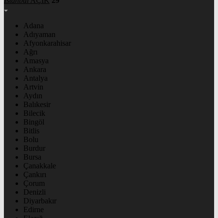
İstanbul
AÇIK
29°
Adana
Adıyaman
Afyonkarahisar
Ağrı
Amasya
Ankara
Antalya
Artvin
Aydın
Balıkesir
Bilecik
Bingöl
Bitlis
Bolu
Burdur
Bursa
Çanakkale
Çankırı
Çorum
Denizli
Diyarbakır
Edirne