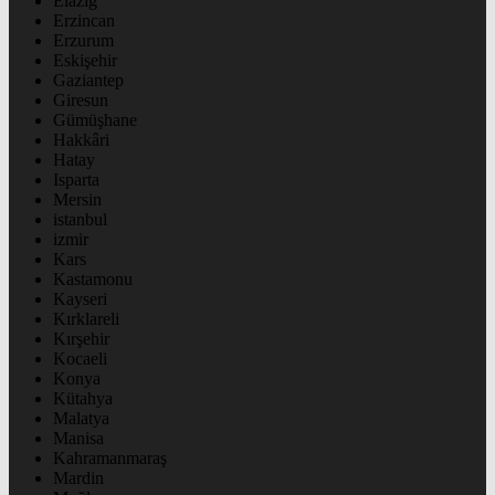
Elazığ
Erzincan
Erzurum
Eskişehir
Gaziantep
Giresun
Gümüşhane
Hakkâri
Hatay
Isparta
Mersin
istanbul
izmir
Kars
Kastamonu
Kayseri
Kırklareli
Kırşehir
Kocaeli
Konya
Kütahya
Malatya
Manisa
Kahramanmaraş
Mardin