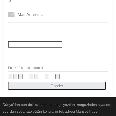
En az 10 karakter gerekli
Gönder
Dünya’dan son dakika haberler, köşe yazıları, magazinden siyasete,
spordan seyahate bütün konuların tek adresi Manset Haber