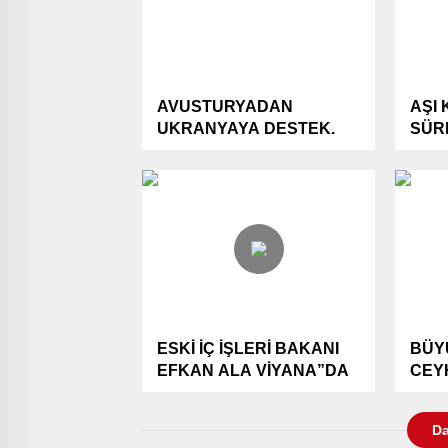
AVUSTURYADAN
AŞI
UKRANYAYA DESTEK.
SÜRE
ESKİ İÇ İŞLERİ BAKANI
BÜY
EFKAN ALA VİYANA”DA
CEY
ZİY
Da