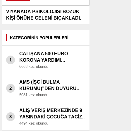
VİYANADA PSİKOLOJİSİ BOZUK
KİŞİ ÖNÜNE GELENİ BIÇAKLADI.
KATEGORİNİN POPÜLERLERİ
CALIŞANA 500 EURO
1
KORONA YARDIMI…
6668 kez okundu
AMS (İŞCİ BULMA
2
KURUMU)”DEN DUYURU..
5081 kez okundu
ALIṢ VERİṢ MERKEZİNDE 9
3
YAṢINDAKİ ÇOCUĜA TACİZ..
4494 kez okundu