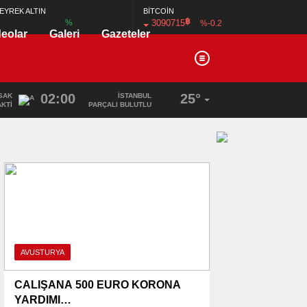
BİTCOİN
EYREK ALTIN
฿
3090715
%
%-0.2
deolar
Galeri
Gazeteler
02:00
25°
SAK
İSTANBUL
AKTI
PARÇALI BULUTLU
AVUSTURYA
CALIŞANA 500 EURO KORONA
YARDIMI…