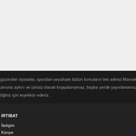
magazinden siyasete, spordan seyahate bütün konuların tek adresi Mans
 kanuna aykırı ve izinsiz olarak kopyalanamaz, başka yerde yayınlanamaz. 
iğiniz için teşekkür ederiz.
IRTIBAT
İletişim
Künye