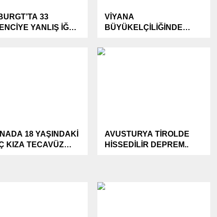
BURGT’TA 33
VİYANA
ENCİYE YANLIŞ İĞNE
BÜYÜKELÇİLİĞİNDE
ULDU..
KRİSTAL GECE ANMASI..
ANADA 18 YAŞINDAKİ
AVUSTURYA TİROLDE
Ç KIZA TECAVÜZ
HİSSEDİLİR DEPREM..
N ZANLI
ALANDI..