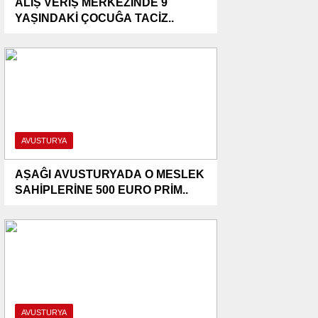
ALIṢ VERİṢ MERKEZİNDE 9
YAṢINDAKİ ÇOCUĜA TACİZ..
AVUSTURYA
AṢAĜI AVUSTURYADA O MESLEK
SAHİPLERİNE 500 EURO PRİM..
AVUSTURYA