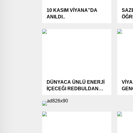
10 KASIM VİYANA”DA
SAZ
ANILDI..
ÖĞR
VUR
DÜNYACA ÜNLÜ ENERJİ
VİY
İÇECEĞI REDBULDAN
GEN
İŞÇİLERİNE 3000 EURO
EDE
İKRAMİYE
YAK