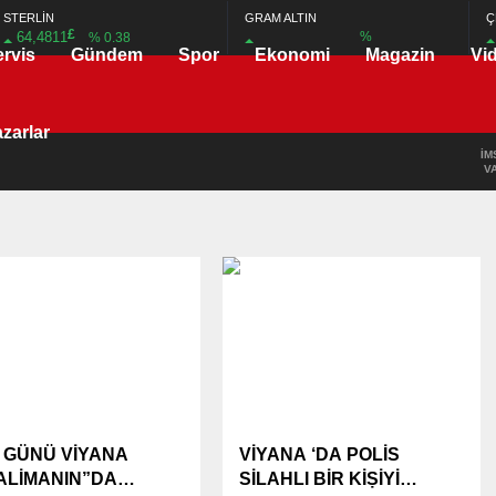
STERLİN
GRAM ALTIN
Ç
£
64,4811
%
% 0.38
ervis
Gündem
Spor
Ekonomi
Magazin
Vi
zarlar
İM
V
I GÜNÜ VİYANA
VİYANA ‘DA POLİS
ALİMANIN”DA
SİLAHLI BİR KİṢİYİ