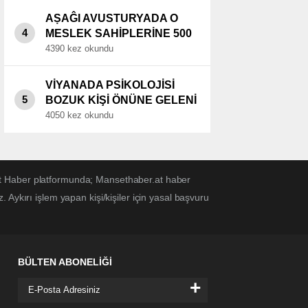
AṢAĜI AVUSTURYADA O
4
MESLEK SAHİPLERİNE 500
EURO PRİM..
4390 kez okundu
VİYANADA PSİKOLOJİSİ
5
BOZUK KİŞİ ÖNÜNE GELENİ
BIÇAKLADI.
4050 kez okundu
et Haber platformunda; Mansethaber.at haber
Aykırı işlem yapan kişi/kişiler için yasal başvuru
BÜLTEN ABONELİĞİ
+