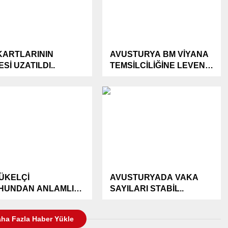
 KARTLARININ
AVUSTURYA BM VİYANA
Sİ UZATILDI..
TEMSİLCİLİĞİNE LEVENT
ELER ATANDI.
ÜKELÇİ
AVUSTURYADA VAKA
HUNDAN ANLAMLI
SAYILARI STABİL..
ARET…
ha Fazla Haber Yükle