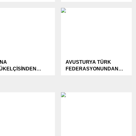
DİKA GÖRÜṢMELERİ
VURDU..
YISI İLE İṢLEMLER
ṢLAYABİLİR..
ANA
AVUSTURYA TÜRK
ÜKELÇİSİNDEN
FEDERASYONUNDAN
LET TELEVİZYONU
PAKİSTANA SEL
‘E TEPKİ..
FELAKETİ YARDIM
DAYANIŞMASI..