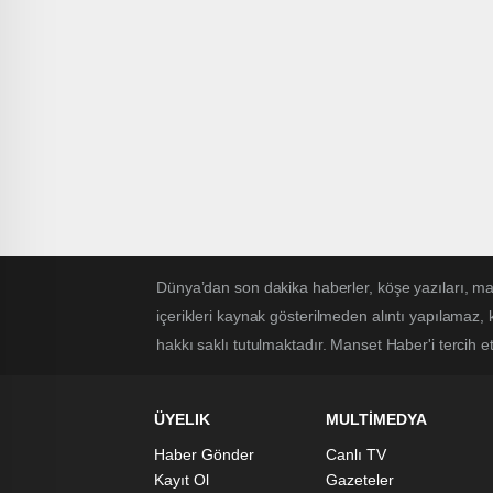
Dünya’dan son dakika haberler, köşe yazıları, 
içerikleri kaynak gösterilmeden alıntı yapılamaz,
hakkı saklı tutulmaktadır. Manset Haber'i tercih ett
ÜYELIK
MULTİMEDYA
Haber Gönder
Canlı TV
Kayıt Ol
Gazeteler