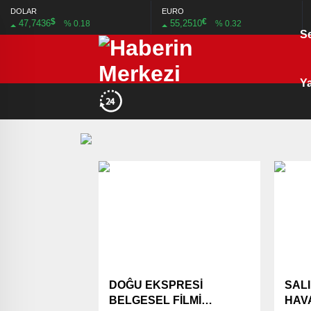
DOLAR
EURO
$
€
47,7436
55,2510
% 0.18
% 0.32
S
Ya
DOĜU EKSPRESİ
SAL
BELGESEL FİLMİ
HAV