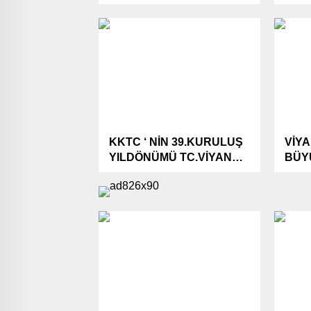
VİYANA”DA
SEN
DERNEKLERDEDE
DOLA
GÖSTERİME
YAVA
SUNULUYOR…
KKTC ‘ NİN 39.KURULUŞ
VİY
YILDÖNÜMÜ TC.VİYANA
BÜY
BÜYÜKELÇİLİĜİNDE
DEV
KUTLANDI..
ORF 