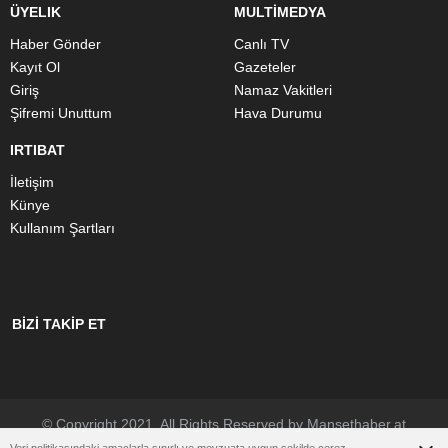
ÜYELIK
MULTİMEDYA
Haber Gönder
Canlı TV
Kayıt Ol
Gazeteler
Giriş
Namaz Vakitleri
Şifremi Unuttum
Hava Durumu
IRTIBAT
İletişim
Künye
Kullanım Şartları
BİZİ TAKİP ET
© Copyright 2021. All Rights Reserved by Mansethaber.at