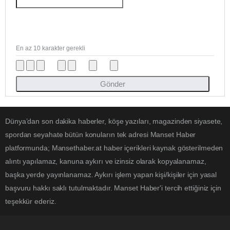
En az 10 karakter gerekli
Gönder
Dünya’dan son dakika haberler, köşe yazıları, magazinden siyasete,
spordan seyahate bütün konuların tek adresi Manset Haber
platformunda; Mansethaber.at haber içerikleri kaynak gösterilmeden
alıntı yapılamaz, kanuna aykırı ve izinsiz olarak kopyalanamaz,
başka yerde yayınlanamaz. Aykırı işlem yapan kişi/kişiler için yasal
başvuru hakkı saklı tutulmaktadır. Manset Haber'i tercih ettiğiniz için
teşekkür ederiz.