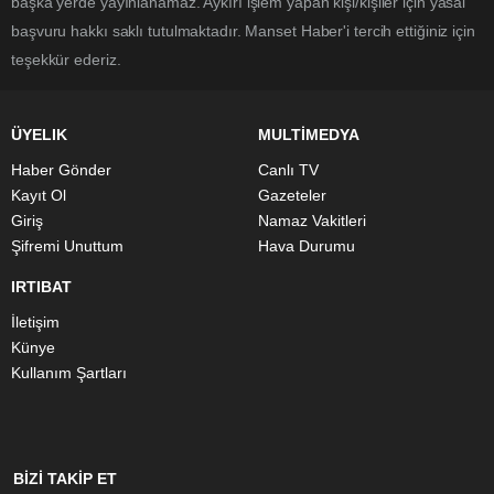
başka yerde yayınlanamaz. Aykırı işlem yapan kişi/kişiler için yasal
başvuru hakkı saklı tutulmaktadır. Manset Haber'i tercih ettiğiniz için
teşekkür ederiz.
ÜYELIK
MULTİMEDYA
Haber Gönder
Canlı TV
Kayıt Ol
Gazeteler
Giriş
Namaz Vakitleri
Şifremi Unuttum
Hava Durumu
IRTIBAT
İletişim
Künye
Kullanım Şartları
BİZİ TAKİP ET