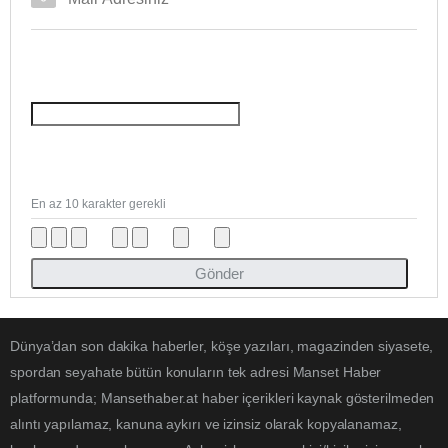
En az 10 karakter gerekli
Gönder
Dünya’dan son dakika haberler, köşe yazıları, magazinden siyasete,
spordan seyahate bütün konuların tek adresi Manset Haber
platformunda; Mansethaber.at haber içerikleri kaynak gösterilmeden
alıntı yapılamaz, kanuna aykırı ve izinsiz olarak kopyalanamaz,