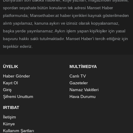
Dünya’dan son dakika haberler, köşe yazıları, magazinden siyasete,
spordan seyahate bütün konuların tek adresi Manset Haber
platformunda; Mansethaber.at haber içerikleri kaynak gösterilmeden
alıntı yapılamaz, kanuna aykırı ve izinsiz olarak kopyalanamaz,
başka yerde yayınlanamaz. Aykırı işlem yapan kişi/kişiler için yasal
başvuru hakkı saklı tutulmaktadır. Manset Haber'i tercih ettiğiniz için
teşekkür ederiz.
ÜYELIK
MULTİMEDYA
Haber Gönder
Canlı TV
Kayıt Ol
Gazeteler
Giriş
Namaz Vakitleri
Şifremi Unuttum
Hava Durumu
IRTIBAT
İletişim
Künye
Kullanım Şartları