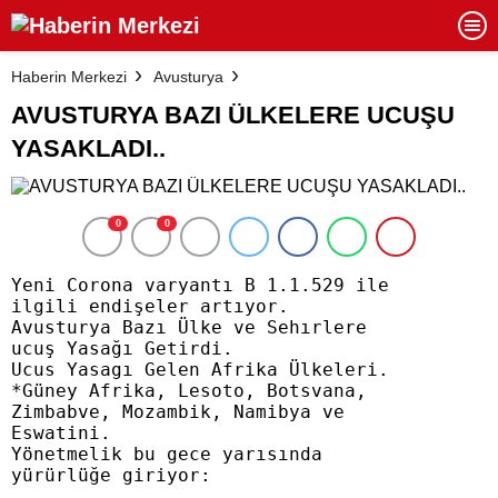
Haberin Merkezi
Avusturya
AVUSTURYA BAZI ÜLKELERE UCUŞU
YASAKLADI..
0
0
Yeni Corona varyantı B 1.1.529 ile 

ilgili endişeler artıyor. 

Avusturya Bazı Ülke ve Sehırlere 

ucuş Yasağı Getirdi.

Ucus Yasagı Gelen Afrika Ülkeleri.

*Güney Afrika, Lesoto, Botsvana, 

Zimbabve, Mozambik, Namibya ve 

Eswatini. 

Yönetmelik bu gece yarısında 

yürürlüğe giriyor: