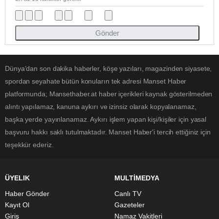
Gönder
Dünya’dan son dakika haberler, köşe yazıları, magazinden siyasete,
spordan seyahate bütün konuların tek adresi Manset Haber
platformunda; Mansethaber.at haber içerikleri kaynak gösterilmeden
alıntı yapılamaz, kanuna aykırı ve izinsiz olarak kopyalanamaz,
başka yerde yayınlanamaz. Aykırı işlem yapan kişi/kişiler için yasal
başvuru hakkı saklı tutulmaktadır. Manset Haber'i tercih ettiğiniz için
teşekkür ederiz.
ÜYELIK
MULTİMEDYA
Haber Gönder
Canlı TV
Kayıt Ol
Gazeteler
Giriş
Namaz Vakitleri