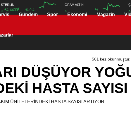
STERLİN
GRAM ALTIN
Ç
£
64,4409
%
% 0.4
ervis
Gündem
Spor
Ekonomi
Magazin
Vi
12:00
12:00
zarlar
561 kez okunmuştur.
ARI DÜŞÜYOR YOĞ
EKİ HASTA SAYISI