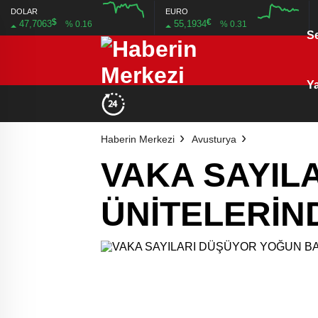
DOLAR
EURO
$
€
47,7063
55,1934
% 0.16
% 0.31
S
12:00
12:00
Ya
Haberin Merkezi
Avusturya
VAKA SAYIL
ÜNİTELERİND