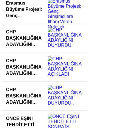
Erasmus
Büyüme Projesi:
Genç
Girişimcilere
İlham Veren
CHP
Gelecek
BAŞKANLIĞINA
ADAYLIĞINI
DUYURDU
CHP
BAŞKANLIĞINA
ADAYLIĞINI
AÇIKLADI
CHP
BAŞKANLIĞINA
ADAYLIĞINI
DUYURDU..
ÖNCE EŞİNİ
TEHDİT ETTİ