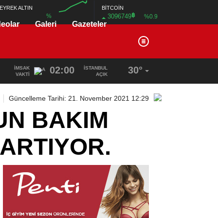
BİTCOİN
EYREK ALTIN
฿
3096749
%
%0.9
deolar
Galeri
Gazeteler
00:00
02:00
30°
İMSAK
İSTANBUL
VAKTI
AÇIK
Güncelleme Tarihi: 21. November 2021 12:29
UN BAKIM
 ARTIYOR.