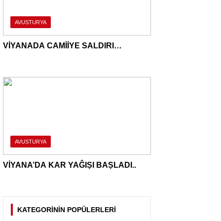
AVUSTURYA
VİYANADA CAMİİYE SALDIRI…
AVUSTURYA
VİYANA’DA KAR YAĜIṢI BAṢLADI..
KATEGORİNİN POPÜLERLERİ