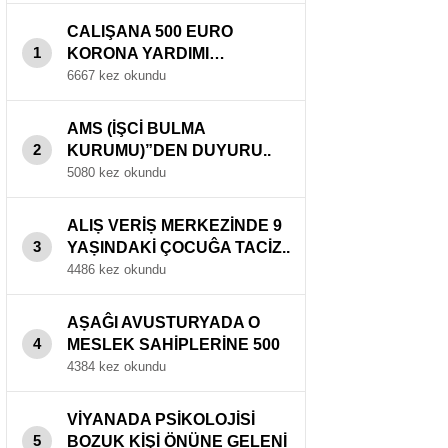
CALIŞANA 500 EURO
1
KORONA YARDIMI…
6667 kez okundu
AMS (İŞCİ BULMA
2
KURUMU)”DEN DUYURU..
5080 kez okundu
ALIṢ VERİṢ MERKEZİNDE 9
3
YAṢINDAKİ ÇOCUĜA TACİZ..
4486 kez okundu
AṢAĜI AVUSTURYADA O
4
MESLEK SAHİPLERİNE 500
EURO PRİM..
4384 kez okundu
VİYANADA PSİKOLOJİSİ
5
BOZUK KİŞİ ÖNÜNE GELENİ