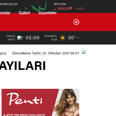
BİTCOİN
EYREK ALTIN
฿
3068165
%
%-0.5
deolar
Galeri
Gazeteler
00:00
02:00
30°
İMSAK
İSTANBUL
VAKTI
AÇIK
tur.
Güncelleme Tarihi: 22. Oktober 2021 09:57
AYILARI