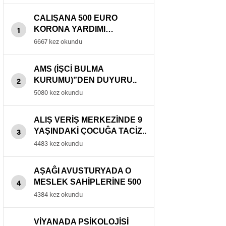
CALIŞANA 500 EURO
1
KORONA YARDIMI…
6667 kez okundu
AMS (İŞCİ BULMA
2
KURUMU)”DEN DUYURU..
5080 kez okundu
ALIṢ VERİṢ MERKEZİNDE 9
3
YAṢINDAKİ ÇOCUĜA TACİZ..
4483 kez okundu
AṢAĜI AVUSTURYADA O
4
MESLEK SAHİPLERİNE 500
EURO PRİM..
4384 kez okundu
VİYANADA PSİKOLOJİSİ