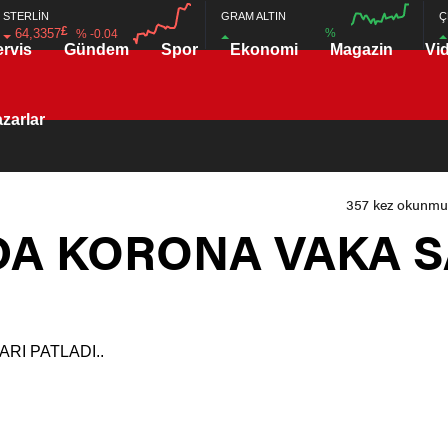
STERLİN
GRAM ALTIN
Ç
£
64,3357
%
% -0.04
ervis
Gündem
Spor
Ekonomi
Magazin
Vi
00:00
00:00
00:00
00:00
zarlar
357 kez okunmuş
A KORONA VAKA S