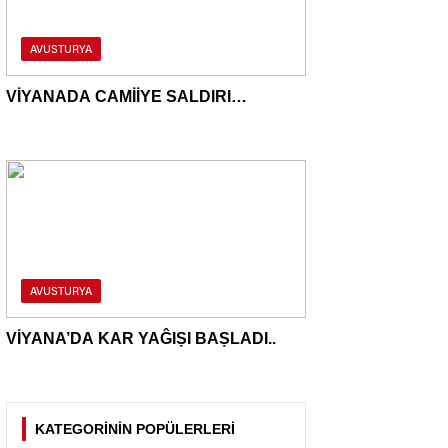
AVUSTURYA
VİYANADA CAMİİYE SALDIRI…
AVUSTURYA
VİYANA’DA KAR YAĜIṢI BAṢLADI..
KATEGORİNİN POPÜLERLERİ