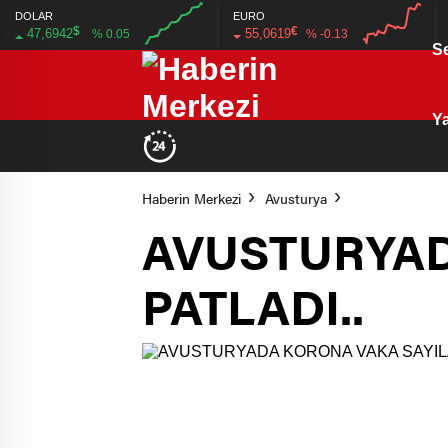
DOLAR
EURO
$
€
47,6942
55,0619
% 0.05
% -0.13
S
00:00
00:00
00:00
00:00
Ya
Haberin Merkezi
Avusturya
AVUSTURYAD
PATLADI..