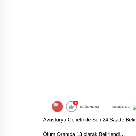
0
BEĞENDİM
ABONE OL
Avusturya Genelınde Son 24 Saatte Belir
Ölüm Oranıda 13 olarak Belirlendi…