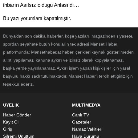
ihbarın Asılsız oldugu Anlasıldı…
Bu yazı yorumlara kapatılmıştır.
Dünya’dan son dakika haberler, köşe yazıları, magazinden siyasete,
spordan seyahate bütün konuların tek adresi Manset Haber
platformunda; Mansethaber.at haber içerikleri kaynak gösterilmeden
alıntı yapılamaz, kanuna aykırı ve izinsiz olarak kopyalanamaz,
başka yerde yayınlanamaz. Aykırı işlem yapan kişi/kişiler için yasal
başvuru hakkı saklı tutulmaktadır. Manset Haber'i tercih ettiğiniz için
teşekkür ederiz.
ÜYELIK
MULTİMEDYA
Haber Gönder
Canlı TV
Kayıt Ol
Gazeteler
Giriş
Namaz Vakitleri
Şifremi Unuttum
Hava Durumu