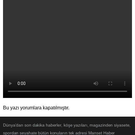
Bu yazı yorumlara kapatılmıştır.
Dünya’dan son dakika haberler, köşe yazıları, magazinden siyasete,
spordan seyahate bütün konuların tek adresi Manset Haber