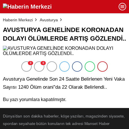
Haberin Merkezi
Avusturya
AVUSTURYA GENELİNDE KORONADAN
DOLAYI ÖLÜMLERDE ARTIŞ GÖZLENDİ..
0
0
Avusturya Genelinde Son 24 Saatte Belirlenen Yeni Vaka
Sayısı 1240 Ölüm orani”da 22 Olarak Belirlendi..
Bu yazı yorumlara kapatılmıştır.
Dünya’dan son dakika haberler, köşe yazıları, magazinden siyasete,
spordan seyahate bütün konuların tek adresi Manset Haber