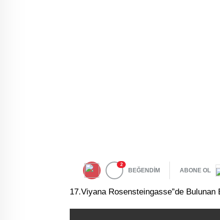
2
BEĞENDİM
ABONE OL
17.Viyana Rosensteingasse”de Bulunan B