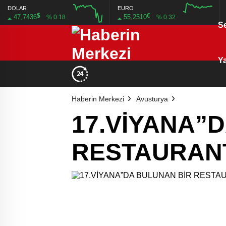
DOLAR
EURO
$
€
47,7436
55,2510
% 0.18
% 0.32
S
12:00
16:00
12:00
16:00
Ya
Haberin Merkezi
Avusturya
17.VİYANA”
RESTAURANT