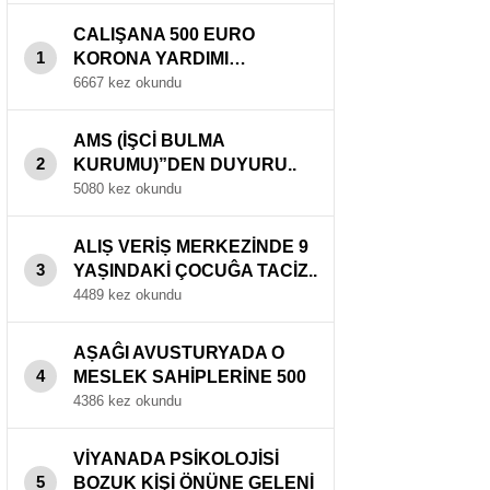
CALIŞANA 500 EURO
1
KORONA YARDIMI…
6667 kez okundu
AMS (İŞCİ BULMA
2
KURUMU)”DEN DUYURU..
5080 kez okundu
ALIṢ VERİṢ MERKEZİNDE 9
3
YAṢINDAKİ ÇOCUĜA TACİZ..
4489 kez okundu
AṢAĜI AVUSTURYADA O
4
MESLEK SAHİPLERİNE 500
EURO PRİM..
4386 kez okundu
VİYANADA PSİKOLOJİSİ
5
BOZUK KİŞİ ÖNÜNE GELENİ