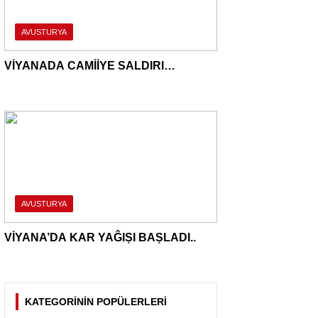
AVUSTURYA
VİYANADA CAMİİYE SALDIRI…
AVUSTURYA
VİYANA’DA KAR YAĜIṢI BAṢLADI..
KATEGORİNİN POPÜLERLERİ