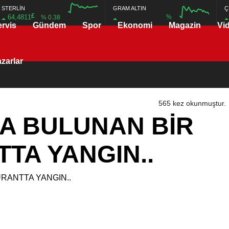
STERLİN
GRAM ALTIN
Ç
£
64,4811
%
% 0.38
ervis
Gündem
Spor
Ekonomi
Magazin
Vi
12:00
16:00
12:00
16:00
zarlar
565 kez okunmuştur.
DA BULUNAN BİR
TA YANGIN..