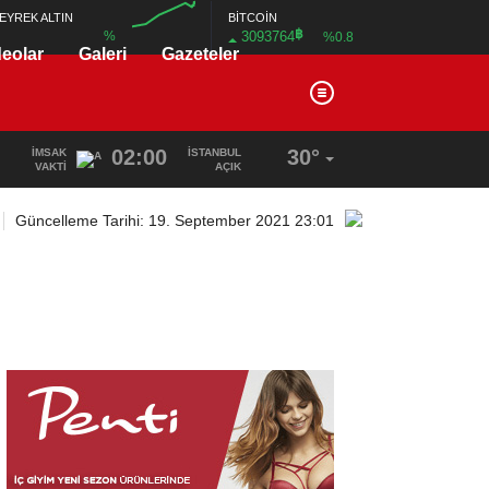
BİTCOİN
EYREK ALTIN
฿
3093764
%
%0.8
deolar
Galeri
Gazeteler
00:00
02:00
30°
İMSAK
İSTANBUL
VAKTI
AÇIK
Güncelleme Tarihi: 19. September 2021 23:01