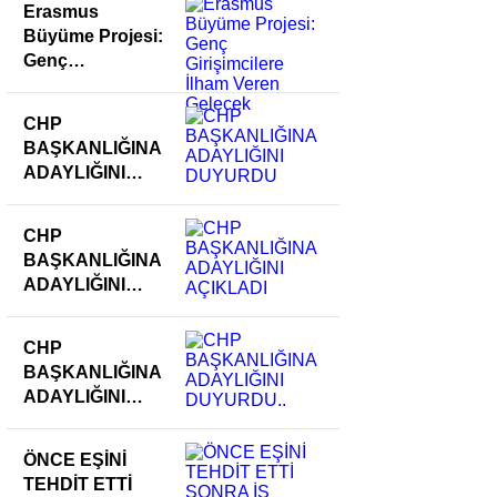
Erasmus
Büyüme Projesi:
Genç
Girişimcilere
İlham Veren
CHP
Gelecek
BAŞKANLIĞINA
ADAYLIĞINI
DUYURDU
CHP
BAŞKANLIĞINA
ADAYLIĞINI
AÇIKLADI
CHP
BAŞKANLIĞINA
ADAYLIĞINI
DUYURDU..
ÖNCE EŞİNİ
TEHDİT ETTİ