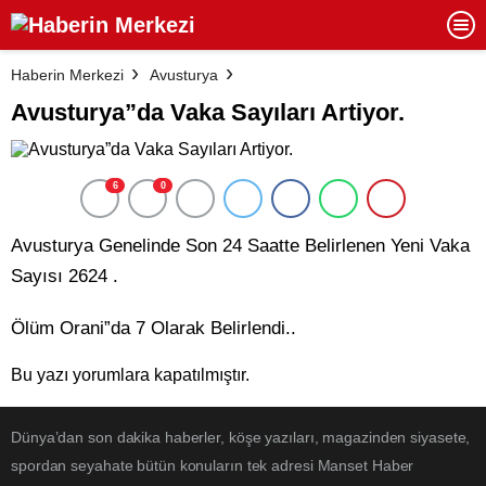
Haberin Merkezi
Avusturya
Avusturya”da Vaka Sayıları Artiyor.
6
0
Avusturya Genelinde Son 24 Saatte Belirlenen Yeni Vaka
Sayısı 2624 .
Ölüm Orani”da 7 Olarak Belirlendi..
Bu yazı yorumlara kapatılmıştır.
Dünya’dan son dakika haberler, köşe yazıları, magazinden siyasete,
spordan seyahate bütün konuların tek adresi Manset Haber