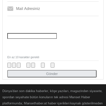
En az 10 karakter gerekli
Gönder
Dünya’dan son dakika haberler, köşe yazıları, magazinden siyasete,
spordan seyahate bütün konuların tek adresi Manset Haber
platformunda; Mansethaber.at haber içerikleri kaynak gösterilmeden