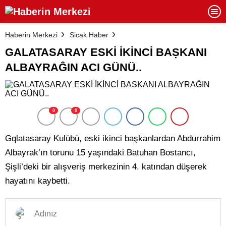
Haberin Merkezi
Sicak Haber
GALATASARAY ESKİ İKİNCİ BAṢKANI
ALBAYRAĜIN ACI GÜNÜ..
0
0
Gqlatasaray Kulübü, eski ikinci başkanlardan Abdurrahim
Albayrak’ın torunu 15 yaşındaki Batuhan Bostancı,
Şişli’deki bir alışveriş merkezinin 4. katından düşerek
hayatını kaybetti.