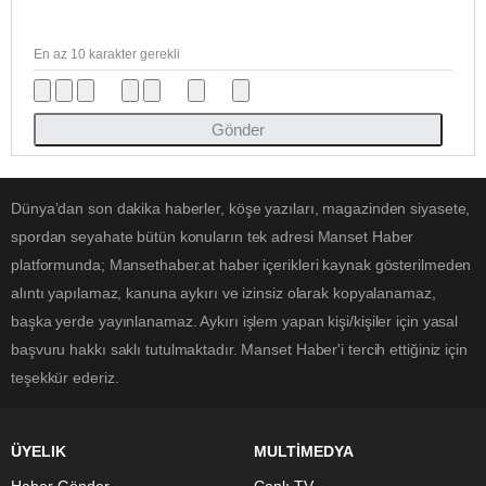
En az 10 karakter gerekli
Gönder
Dünya’dan son dakika haberler, köşe yazıları, magazinden siyasete,
spordan seyahate bütün konuların tek adresi Manset Haber
platformunda; Mansethaber.at haber içerikleri kaynak gösterilmeden
alıntı yapılamaz, kanuna aykırı ve izinsiz olarak kopyalanamaz,
başka yerde yayınlanamaz. Aykırı işlem yapan kişi/kişiler için yasal
başvuru hakkı saklı tutulmaktadır. Manset Haber'i tercih ettiğiniz için
teşekkür ederiz.
ÜYELIK
MULTİMEDYA