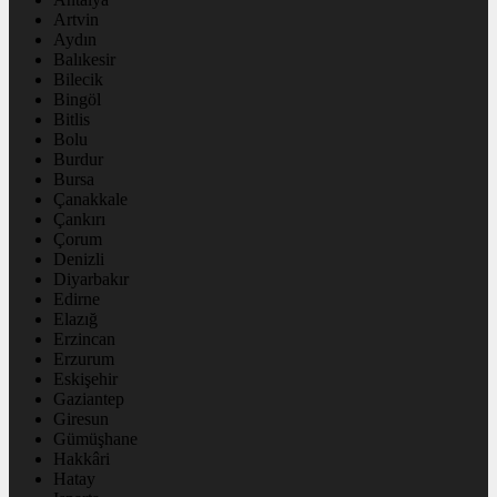
Artvin
Aydın
Balıkesir
Bilecik
Bingöl
Bitlis
Bolu
Burdur
Bursa
Çanakkale
Çankırı
Çorum
Denizli
Diyarbakır
Edirne
Elazığ
Erzincan
Erzurum
Eskişehir
Gaziantep
Giresun
Gümüşhane
Hakkâri
Hatay