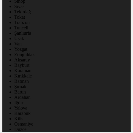
Sinop
Sivas
Tekirdağ
Tokat
Trabzon
Tunceli
Şanlıurfa
Uşak
Van
Yozgat
Zonguldak
Aksaray
Bayburt
Karaman
Kırıkkale
Batman
Şırnak
Bartın
Ardahan
Iğdır
Yalova
Karabük
Kilis
Osmaniye
Düzce