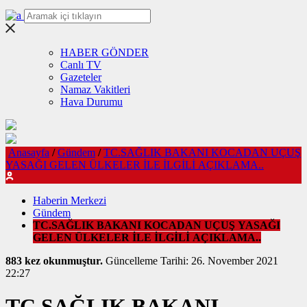
HABER GÖNDER
Canlı TV
Gazeteler
Namaz Vakitleri
Hava Durumu
Anasayfa
/
Gündem
/
TC.SAĞLIK BAKANI KOCADAN UÇUŞ
YASAĞI GELEN ÜLKELER İLE İLGİLİ AÇIKLAMA..
Haberin Merkezi
Gündem
TC.SAĞLIK BAKANI KOCADAN UÇUŞ YASAĞI
GELEN ÜLKELER İLE İLGİLİ AÇIKLAMA..
883 kez okunmuştur.
Güncelleme Tarihi: 26. November 2021
22:27
TC.SAĞLIK BAKANI