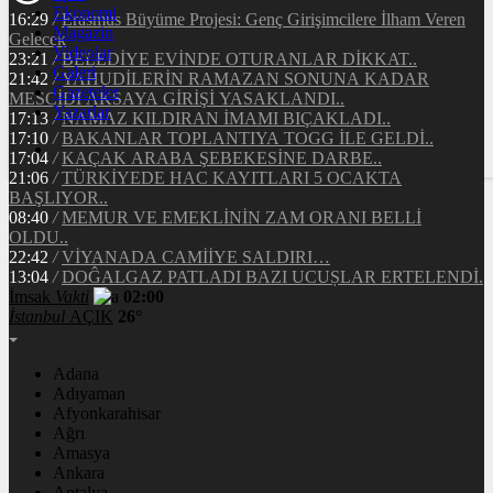
Ekonomi
16:29
/
Erasmus Büyüme Projesi: Genç Girişimcilere İlham Veren
Magazin
Gelecek
Videolar
23:21
/
BELEDİYE EVİNDE OTURANLAR DİKKAT..
Galeri
21:42
/
YAHUDİLERİN RAMAZAN SONUNA KADAR
Gazeteler
MESCİDİ AKSAYA GİRİŞİ YASAKLANDI..
Yazarlar
17:13
/
NAMAZ KILDIRAN İMAMI BIÇAKLADI..
17:10
/
BAKANLAR TOPLANTIYA TOGG İLE GELDİ..
17:04
/
KAÇAK ARABA ŞEBEKESİNE DARBE..
21:06
/
TÜRKİYEDE HAC KAYITLARI 5 OCAKTA
BAŞLIYOR..
08:40
/
MEMUR VE EMEKLİNİN ZAM ORANI BELLİ
OLDU..
22:42
/
VİYANADA CAMİİYE SALDIRI…
13:04
/
DOĜALGAZ PATLADI BAZI UCUṢLAR ERTELENDİ.
İmsak
Vakti
02:00
İstanbul
AÇIK
26°
Adana
Adıyaman
Afyonkarahisar
Ağrı
Amasya
Ankara
Antalya