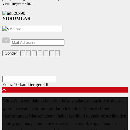
verilmeyecektir.”
YORUMLAR
Gönder
En az 10 karakter gerekli
Dünya’dan son dakika haberler, köşe yazıları, magazinden siyasete,
spordan seyahate bütün konuların tek adresi Manset Haber
platformunda; Mansethaber.at haber içerikleri kaynak gösterilmeden
alıntı yapılamaz, kanuna aykırı ve izinsiz olarak kopyalanamaz,