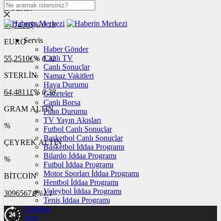
DOLAR
47,7436
$
% 0.18
Servis
EURO
Haber Gönder
Canlı TV
55,2510
€
% 0.32
Canlı Sonuçlar
STERLİN
Namaz Vakitleri
Hava Durumu
64,4811
£
% 0.38
Gazeteler
Canlı Borsa
GRAM ALTIN
Puan Durumu
TV Yayın Akışları
%
Futbol Canlı Sonuçlar
Basketbol Canlı Sonuçlar
ÇEYREK ALTIN
Basketbol İddaa Programı
Bilardo İddaa Programı
%
Futbol İddaa Programı
Motor Sporları İddaa Programı
BİTCOİN
Hentbol İddaa Programı
Voleybol İddaa Programı
3096567
฿
%1.1
Tenis İddaa Programı
Gündem
Spor