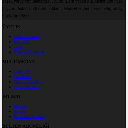
başka yerde yayınlanamaz. Aykırı işlem yapan kişi/kişiler için yasal
başvuru hakkı saklı tutulmaktadır. Manset Haber'i tercih ettiğiniz için
teşekkür ederiz.
ÜYELIK
Haber Gönder
Kayıt Ol
Giriş
Şifremi Unuttum
MULTİMEDYA
Canlı TV
Gazeteler
Namaz Vakitleri
Hava Durumu
IRTIBAT
İletişim
Künye
Kullanım Şartları
BÜLTEN ABONELİĞİ