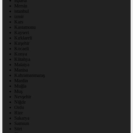
Isparta
Mersin
istanbul
izmir
Kars
Kastamonu
Kayseri
Kırklareli
Kırşehir
Kocaeli
Konya
Kütahya
Malatya
Manisa
Kahramanmaraş
Mardin
Muğla
Muş
Nevşehir
Niğde
Ordu
Rize
Sakarya
Samsun
Siirt