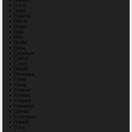
Artvin
Aydın
Balıkesir
Bilecik
Bingöl
Bitlis
Bolu
Burdur
Bursa
Çanakkale
Çankırı
Çorum
Denizli
Diyarbakır
Edirne
Elazığ
Erzincan
Erzurum
Eskişehir
Gaziantep
Giresun
Gümüşhane
Hakkâri
Hatay