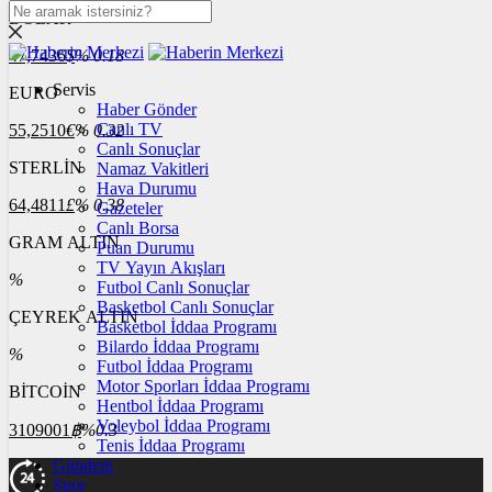
DOLAR
47,7436
$
% 0.18
Servis
EURO
Haber Gönder
Canlı TV
55,2510
€
% 0.32
Canlı Sonuçlar
STERLİN
Namaz Vakitleri
Hava Durumu
64,4811
£
% 0.38
Gazeteler
Canlı Borsa
GRAM ALTIN
Puan Durumu
TV Yayın Akışları
%
Futbol Canlı Sonuçlar
Basketbol Canlı Sonuçlar
ÇEYREK ALTIN
Basketbol İddaa Programı
Bilardo İddaa Programı
%
Futbol İddaa Programı
Motor Sporları İddaa Programı
BİTCOİN
Hentbol İddaa Programı
Voleybol İddaa Programı
3109001
฿
%0.3
Tenis İddaa Programı
Gündem
Spor