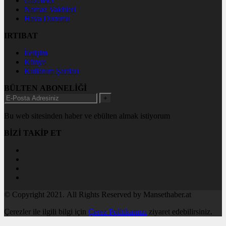
Gazeteler
Namaz Vakitleri
Hava Durumu
IRTIBAT
İletişim
Künye
Kullanım Şartları
BÜLTEN ABONELİĞİ
+
Bu web sitesinden haber ve ebülten almak istiyorum
BİZİ TAKİP ET
© Copyright 2021. All Rights Reserved by Mansethaber.at
Çerezler ile ilgili bilgi için
Çerez Politikamızı
ziyaret edebilirsiniz.