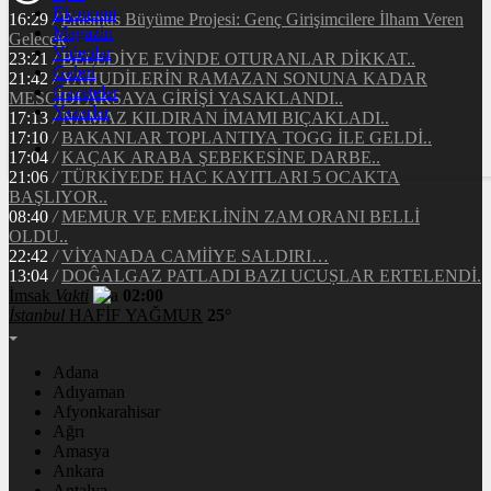
Ekonomi
16:29
/
Erasmus Büyüme Projesi: Genç Girişimcilere İlham Veren
Magazin
Gelecek
Videolar
23:21
/
BELEDİYE EVİNDE OTURANLAR DİKKAT..
Galeri
21:42
/
YAHUDİLERİN RAMAZAN SONUNA KADAR
Gazeteler
MESCİDİ AKSAYA GİRİŞİ YASAKLANDI..
Yazarlar
17:13
/
NAMAZ KILDIRAN İMAMI BIÇAKLADI..
17:10
/
BAKANLAR TOPLANTIYA TOGG İLE GELDİ..
17:04
/
KAÇAK ARABA ŞEBEKESİNE DARBE..
21:06
/
TÜRKİYEDE HAC KAYITLARI 5 OCAKTA
BAŞLIYOR..
08:40
/
MEMUR VE EMEKLİNİN ZAM ORANI BELLİ
OLDU..
22:42
/
VİYANADA CAMİİYE SALDIRI…
13:04
/
DOĜALGAZ PATLADI BAZI UCUṢLAR ERTELENDİ.
İmsak
Vakti
02:00
İstanbul
HAFİF YAĞMUR
25°
Adana
Adıyaman
Afyonkarahisar
Ağrı
Amasya
Ankara
Antalya