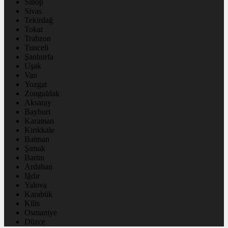
Sinop
Sivas
Tekirdağ
Tokat
Trabzon
Tunceli
Şanlıurfa
Uşak
Van
Yozgat
Zonguldak
Aksaray
Bayburt
Karaman
Kırıkkale
Batman
Şırnak
Bartın
Ardahan
Iğdır
Yalova
Karabük
Kilis
Osmaniye
Düzce