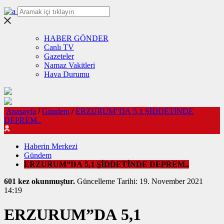
HABER GÖNDER
Canlı TV
Gazeteler
Namaz Vakitleri
Hava Durumu
Anasayfa
/
Gündem
/
ERZURUM”DA 5,1 ŞİDDETİNDE
DEPREM..
Haberin Merkezi
Gündem
ERZURUM”DA 5,1 ŞİDDETİNDE DEPREM..
601 kez okunmuştur.
Güncelleme Tarihi: 19. November 2021
14:19
ERZURUM”DA 5,1