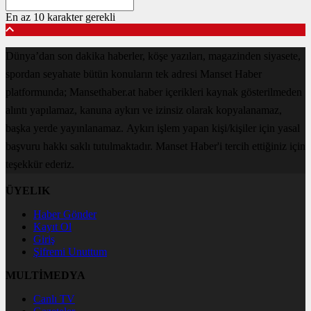
En az 10 karakter gerekli
Dünya’dan son dakika haberler, köşe yazıları, magazinden siyasete,
spordan seyahate bütün konuların tek adresi Manset Haber
platformunda; Mansethaber.at haber içerikleri kaynak gösterilmeden
alıntı yapılamaz, kanuna aykırı ve izinsiz olarak kopyalanamaz,
başka yerde yayınlanamaz. Aykırı işlem yapan kişi/kişiler için yasal
başvuru hakkı saklı tutulmaktadır. Manset Haber'i tercih ettiğiniz için
teşekkür ederiz.
ÜYELIK
Haber Gönder
Kayıt Ol
Giriş
Şifremi Unuttum
MULTİMEDYA
Canlı TV