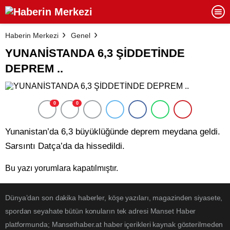
Haberin Merkezi
Genel
YUNANİSTANDA 6,3 ŞİDDETİNDE
DEPREM ..
0
0
Yunanistan’da 6,3 büyüklüğünde deprem meydana geldi.
Sarsıntı Datça’da da hissedildi.
Bu yazı yorumlara kapatılmıştır.
Dünya’dan son dakika haberler, köşe yazıları, magazinden siyasete,
spordan seyahate bütün konuların tek adresi Manset Haber
platformunda; Mansethaber.at haber içerikleri kaynak gösterilmeden