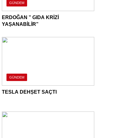
GÜNDEM
ERDOĞAN ” GIDA KRİZİ
YAṢANABİLİR”
GÜNDEM
TESLA DEHṢET SAÇTI