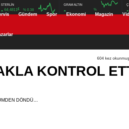
STERLİN
GRAM ALTIN
Ç
£
64,4811
%
% 0.38
ervis
Gündem
Spor
Ekonomi
Magazin
Vi
16:00
20:00
16:00
20:00
zarlar
604 kez okunmuş
AKLA KONTROL ET