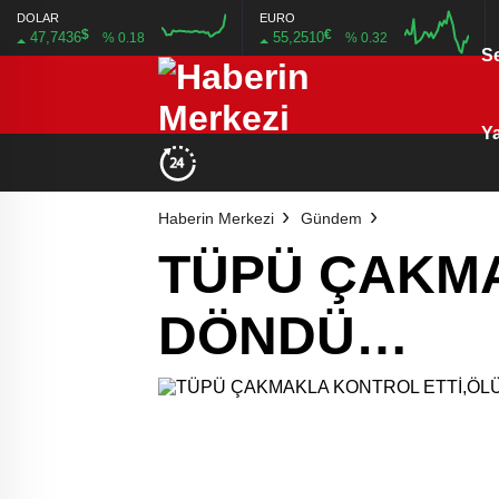
DOLAR
EURO
$
€
47,7436
55,2510
% 0.18
% 0.32
S
16:00
20:00
16:00
20:00
Ya
Haberin Merkezi
Gündem
TÜPÜ ÇAKM
DÖNDÜ…