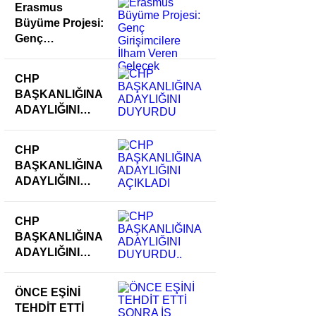
Erasmus
Büyüme Projesi:
Genç
Girişimcilere
İlham Veren
CHP
Gelecek
BAŞKANLIĞINA
ADAYLIĞINI
DUYURDU
CHP
BAŞKANLIĞINA
ADAYLIĞINI
AÇIKLADI
CHP
BAŞKANLIĞINA
ADAYLIĞINI
DUYURDU..
ÖNCE EŞİNİ
TEHDİT ETTİ