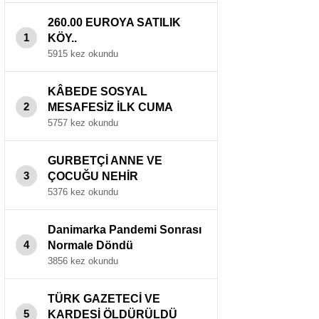
260.00 EUROYA SATILIK
1
KÖY..
5915 kez okundu
KÂBEDE SOSYAL
2
MESAFESİZ İLK CUMA
NAMAZI ..
5757 kez okundu
GURBETÇİ ANNE VE
3
ÇOCUĞU NEHİR
KENARINDA ÖLÜ BULUNDU
5376 kez okundu
.
Danimarka Pandemi Sonrası
4
Normale Döndü
3856 kez okundu
TÜRK GAZETECİ VE
5
KARDESİ ÖLDÜRÜLDÜ