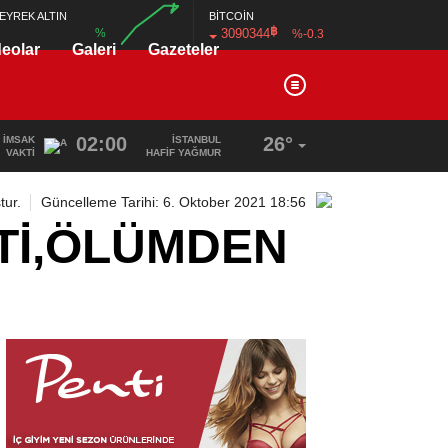
BİTCOİN
EYREK ALTIN
฿
3090344
%
%-0.3
deolar
Galeri
Gazeteler
00:00
00:00
02:00
26°
İMSAK
İSTANBUL
VAKTI
HAFİF YAĞMUR
tur.
Güncelleme Tarihi: 6. Oktober 2021 18:56
Tİ,ÖLÜMDEN