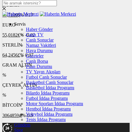
DOLAR
47,7109
$
% 0.17
Servis
EURO
Haber Gönder
Canlı TV
55,0182
€
% -0.02
Canlı Sonuçlar
STERLİN
Namaz Vakitleri
Hava Durumu
64,2456
£
% 0.07
Gazeteler
Canlı Borsa
GRAM ALTIN
Puan Durumu
TV Yayın Akışları
%
Futbol Canlı Sonuçlar
Basketbol Canlı Sonuçlar
ÇEYREK ALTIN
Basketbol İddaa Programı
Bilardo İddaa Programı
%
Futbol İddaa Programı
Motor Sporları İddaa Programı
BİTCOİN
Hentbol İddaa Programı
Voleybol İddaa Programı
3064859
฿
%-0.5
Tenis İddaa Programı
Gündem
Spor