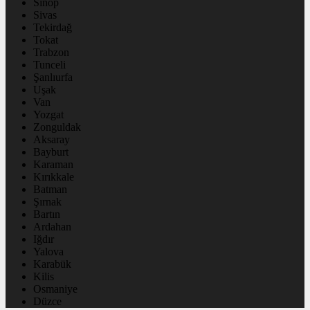
Sinop
Sivas
Tekirdağ
Tokat
Trabzon
Tunceli
Şanlıurfa
Uşak
Van
Yozgat
Zonguldak
Aksaray
Bayburt
Karaman
Kırıkkale
Batman
Şırnak
Bartın
Ardahan
Iğdır
Yalova
Karabük
Kilis
Osmaniye
Düzce