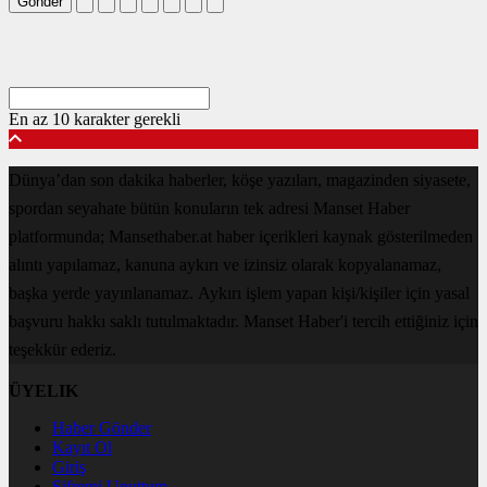
Gönder
En az 10 karakter gerekli
Dünya’dan son dakika haberler, köşe yazıları, magazinden siyasete,
spordan seyahate bütün konuların tek adresi Manset Haber
platformunda; Mansethaber.at haber içerikleri kaynak gösterilmeden
alıntı yapılamaz, kanuna aykırı ve izinsiz olarak kopyalanamaz,
başka yerde yayınlanamaz. Aykırı işlem yapan kişi/kişiler için yasal
başvuru hakkı saklı tutulmaktadır. Manset Haber'i tercih ettiğiniz için
teşekkür ederiz.
ÜYELIK
Haber Gönder
Kayıt Ol
Giriş
Şifremi Unuttum