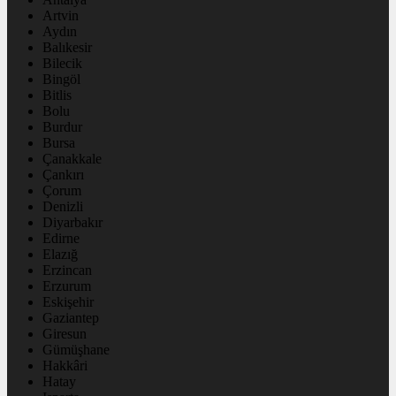
Artvin
Aydın
Balıkesir
Bilecik
Bingöl
Bitlis
Bolu
Burdur
Bursa
Çanakkale
Çankırı
Çorum
Denizli
Diyarbakır
Edirne
Elazığ
Erzincan
Erzurum
Eskişehir
Gaziantep
Giresun
Gümüşhane
Hakkâri
Hatay