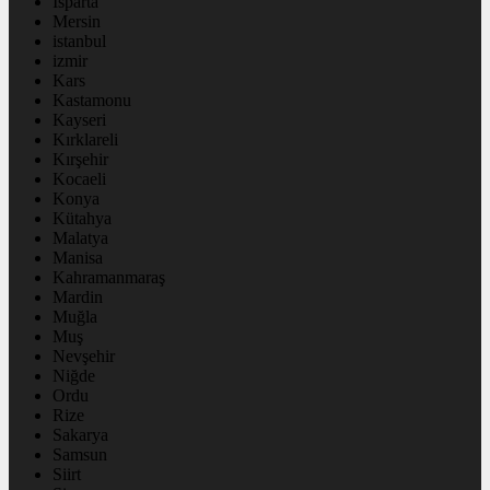
Isparta
Mersin
istanbul
izmir
Kars
Kastamonu
Kayseri
Kırklareli
Kırşehir
Kocaeli
Konya
Kütahya
Malatya
Manisa
Kahramanmaraş
Mardin
Muğla
Muş
Nevşehir
Niğde
Ordu
Rize
Sakarya
Samsun
Siirt