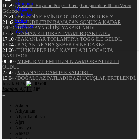
Ekonomi
16:29
/
Erasmus Büyüme Projesi: Genç Girişimcilere İlham Veren
Magazin
Gelecek
Videolar
23:21
/
BELEDİYE EVİNDE OTURANLAR DİKKAT..
Galeri
21:42
/
YAHUDİLERİN RAMAZAN SONUNA KADAR
Gazeteler
MESCİDİ AKSAYA GİRİŞİ YASAKLANDI..
Yazarlar
17:13
/
NAMAZ KILDIRAN İMAMI BIÇAKLADI..
17:10
/
BAKANLAR TOPLANTIYA TOGG İLE GELDİ..
17:04
/
KAÇAK ARABA ŞEBEKESİNE DARBE..
21:06
/
TÜRKİYEDE HAC KAYITLARI 5 OCAKTA
BAŞLIYOR..
08:40
/
MEMUR VE EMEKLİNİN ZAM ORANI BELLİ
OLDU..
22:42
/
VİYANADA CAMİİYE SALDIRI…
13:04
/
DOĜALGAZ PATLADI BAZI UCUṢLAR ERTELENDİ.
İmsak
Vakti
02:00
İstanbul
AÇIK
30°
Adana
Adıyaman
Afyonkarahisar
Ağrı
Amasya
Ankara
Antalya