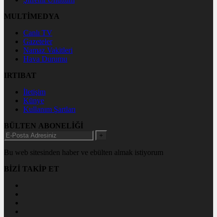
MULTİMEDYA
Canlı TV
Gazeteler
Namaz Vakitleri
Hava Durumu
IRTIBAT
İletişim
Künye
Kullanım Şartları
BÜLTEN ABONELİĞİ
+
Bu web sitesinden haber ve ebülten almak istiyorum
BİZİ TAKİP ET