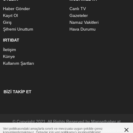
Haber Gönder
Canlı TV
Kayıt Ol
Gazeteler
Giriş
Namaz Vakitleri
Şifremi Unuttum
Hava Durumu
IRTIBAT
İletişim
Künye
Kullanım Şartları
BİZİ TAKİP ET
© Copyright 2021. All Rights Reserved by Mansethaber.at
Veri politikasındaki amaçlarla sınırlı ve mevzuata uygun şekilde çerez
Çerezler ile ilgili bilgi için
Çerez Politikamızı
ziyaret edebilirsiniz.
konumlandırmaktayız. Detaylar için
veri politikamızı
inceleyebilirsiniz.