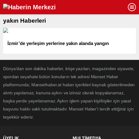
yakın Haberleri
İzmir’de yerleşim yerlerine yakın alanda yangın
Dünya’dan son dakika haberler, köşe yazıları, magazinden siyasete,
spordan seyahate bütün konuların tek adresi Manset Haber
platformunda; Mansethaber.at haber içerikleri kaynak gösterilmeden
alıntı yapılamaz, kanuna aykırı ve izinsiz olarak kopyalanamaz,
başka yerde yayınlanamaz. Aykırı işlem yapan kişi/kişiler için yasal
başvuru hakkı saklı tutulmaktadır. Manset Haber'i tercih ettiğiniz için
teşekkür ederiz.
ÜYELIK
MULTİMEDYA