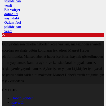
Bir vahşet
daha! 19
yaşındaki
Özlem feci
şekilde can
verdi
Dünya’dan son dakika haberler, köşe yazıları, magazinden siyasete,
spordan seyahate bütün konuların tek adresi Manset Haber
platformunda; Mansethaber.at haber içerikleri kaynak gösterilmeden
alıntı yapılamaz, kanuna aykırı ve izinsiz olarak kopyalanamaz,
başka yerde yayınlanamaz. Aykırı işlem yapan kişi/kişiler için yasal
başvuru hakkı saklı tutulmaktadır. Manset Haber'i tercih ettiğiniz için
teşekkür ederiz.
ÜYELIK
Haber Gönder
Kayıt Ol