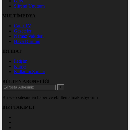
Giriş
Şifremi Unuttum
MULTİMEDYA
Canlı TV
Gazeteler
Namaz Vakitleri
Hava Durumu
IRTIBAT
İletişim
Künye
Kullanım Şartları
BÜLTEN ABONELİĞİ
+
Bu web sitesinden haber ve ebülten almak istiyorum
BİZİ TAKİP ET