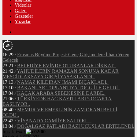
Videolar
Galeri
Gazeteler
Yazarlar
16:29
/
Erasmus Büyüme Projesi: Genç Girişimcilere İlham Veren
Gelecek
23:21
/
BELEDİYE EVİNDE OTURANLAR DİKKAT..
21:42
/
YAHUDİLERİN RAMAZAN SONUNA KADAR
MESCİDİ AKSAYA GİRİŞİ YASAKLANDI..
17:13
/
NAMAZ KILDIRAN İMAMI BIÇAKLADI..
17:10
/
BAKANLAR TOPLANTIYA TOGG İLE GELDİ..
17:04
/
KAÇAK ARABA ŞEBEKESİNE DARBE..
21:06
/
TÜRKİYEDE HAC KAYITLARI 5 OCAKTA
BAŞLIYOR..
08:40
/
MEMUR VE EMEKLİNİN ZAM ORANI BELLİ
OLDU..
22:42
/
VİYANADA CAMİİYE SALDIRI…
13:04
/
DOĜALGAZ PATLADI BAZI UCUṢLAR ERTELENDİ.
İmsak
Vakti
02:00