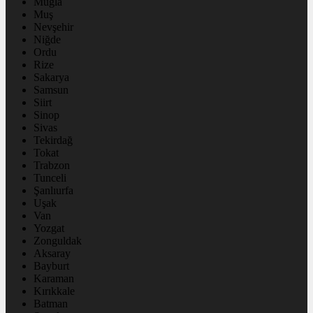
Muğla
Muş
Nevşehir
Niğde
Ordu
Rize
Sakarya
Samsun
Siirt
Sinop
Sivas
Tekirdağ
Tokat
Trabzon
Tunceli
Şanlıurfa
Uşak
Van
Yozgat
Zonguldak
Aksaray
Bayburt
Karaman
Kırıkkale
Batman