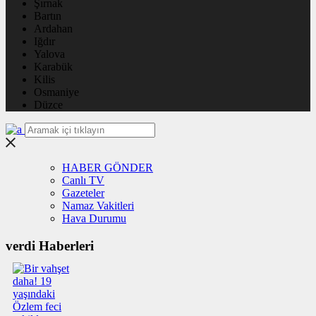
Şırnak
Bartın
Ardahan
Iğdır
Yalova
Karabük
Kilis
Osmaniye
Düzce
HABER GÖNDER
Canlı TV
Gazeteler
Namaz Vakitleri
Hava Durumu
verdi Haberleri