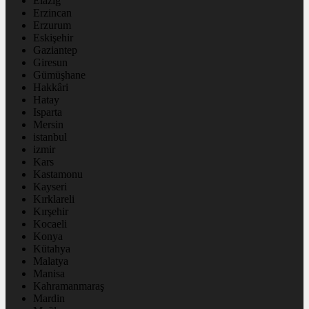
Elazığ
Erzincan
Erzurum
Eskişehir
Gaziantep
Giresun
Gümüşhane
Hakkâri
Hatay
Isparta
Mersin
istanbul
izmir
Kars
Kastamonu
Kayseri
Kırklareli
Kırşehir
Kocaeli
Konya
Kütahya
Malatya
Manisa
Kahramanmaraş
Mardin