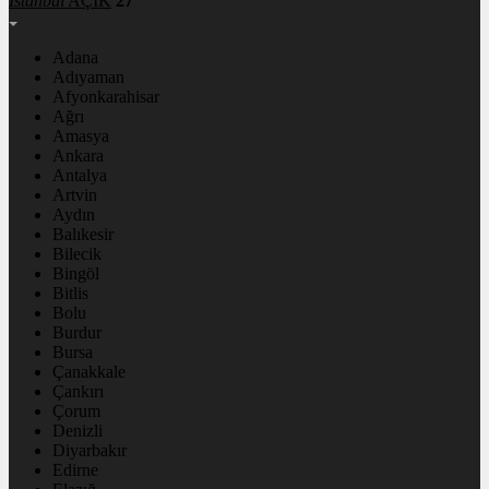
İstanbul
AÇIK
27°
Adana
Adıyaman
Afyonkarahisar
Ağrı
Amasya
Ankara
Antalya
Artvin
Aydın
Balıkesir
Bilecik
Bingöl
Bitlis
Bolu
Burdur
Bursa
Çanakkale
Çankırı
Çorum
Denizli
Diyarbakır
Edirne