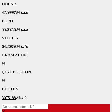
DOLAR
47,5998
$
% 0.06
EURO
55,0572
€
% 0.08
STERLİN
64,2085
£
% 0.16
GRAM ALTIN
%
ÇEYREK ALTIN
%
BİTCOİN
3075188
฿
%1.2