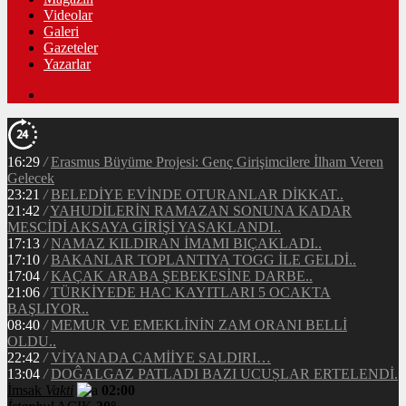
Videolar
Galeri
Gazeteler
Yazarlar
16:29
/
Erasmus Büyüme Projesi: Genç Girişimcilere İlham Veren
Gelecek
23:21
/
BELEDİYE EVİNDE OTURANLAR DİKKAT..
21:42
/
YAHUDİLERİN RAMAZAN SONUNA KADAR
MESCİDİ AKSAYA GİRİŞİ YASAKLANDI..
17:13
/
NAMAZ KILDIRAN İMAMI BIÇAKLADI..
17:10
/
BAKANLAR TOPLANTIYA TOGG İLE GELDİ..
17:04
/
KAÇAK ARABA ŞEBEKESİNE DARBE..
21:06
/
TÜRKİYEDE HAC KAYITLARI 5 OCAKTA
BAŞLIYOR..
08:40
/
MEMUR VE EMEKLİNİN ZAM ORANI BELLİ
OLDU..
22:42
/
VİYANADA CAMİİYE SALDIRI…
13:04
/
DOĜALGAZ PATLADI BAZI UCUṢLAR ERTELENDİ.
İmsak
Vakti
02:00