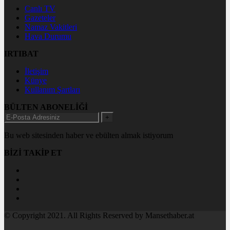
Canlı TV
Gazeteler
Namaz Vakitleri
Hava Durumu
IRTIBAT
İletişim
Künye
Kullanım Şartları
BÜLTEN ABONELİĞİ
+
Bu web sitesinden haber ve ebülten almak istiyorum
BİZİ TAKİP ET
© Copyright 2021. All Rights Reserved by Mansethaber.at