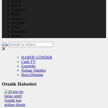
Şırnak
Bartın
Ardahan
Iğdır
Yalova
Karabük
Kilis
Osmaniye
Düzce
HABER GÖNDER
Canlı TV
Gazeteler
Namaz Vakitleri
Hava Durumu
Ortalık Haberleri