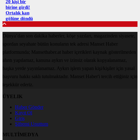
20 kişi bir
birine girdi!
Ortalık kan
gölüne döndü
Dünya’dan son dakika haberler, köşe yazıları, magazinden siyasete,
spordan seyahate bütün konuların tek adresi Manset Haber
platformunda; Mansethaber.at haber içerikleri kaynak gösterilmeden
alıntı yapılamaz, kanuna aykırı ve izinsiz olarak kopyalanamaz,
başka yerde yayınlanamaz. Aykırı işlem yapan kişi/kişiler için yasal
başvuru hakkı saklı tutulmaktadır. Manset Haber'i tercih ettiğiniz için
teşekkür ederiz.
ÜYELIK
Haber Gönder
Kayıt Ol
Giriş
Şifremi Unuttum
MULTİMEDYA