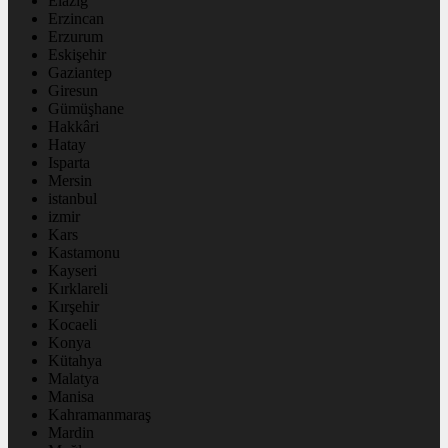
Elazığ
Erzincan
Erzurum
Eskişehir
Gaziantep
Giresun
Gümüşhane
Hakkâri
Hatay
Isparta
Mersin
istanbul
izmir
Kars
Kastamonu
Kayseri
Kırklareli
Kırşehir
Kocaeli
Konya
Kütahya
Malatya
Manisa
Kahramanmaraş
Mardin