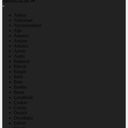
İstanbul
AÇIK
30°
Adana
Adıyaman
Afyonkarahisar
Ağrı
Amasya
Ankara
Antalya
Artvin
Aydın
Balıkesir
Bilecik
Bingöl
Bitlis
Bolu
Burdur
Bursa
Çanakkale
Çankırı
Çorum
Denizli
Diyarbakır
Edirne