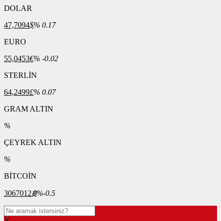
DOLAR
47,7094
$
% 0.17
EURO
55,0453
€
% -0.02
STERLİN
64,2499
£
% 0.07
GRAM ALTIN
%
ÇEYREK ALTIN
%
BİTCOİN
3067012
฿
%-0.5