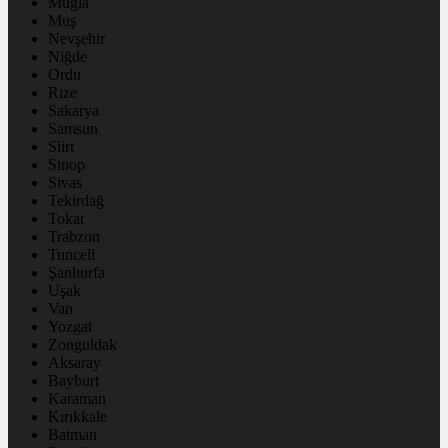
Muğla
Muş
Nevşehir
Niğde
Ordu
Rize
Sakarya
Samsun
Siirt
Sinop
Sivas
Tekirdağ
Tokat
Trabzon
Tunceli
Şanlıurfa
Uşak
Van
Yozgat
Zonguldak
Aksaray
Bayburt
Karaman
Kırıkkale
Batman