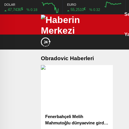
DOLAR
EURO
$
€
47,7436
55,2510
% 0.18
% 0.32
S
12:00
16:00
12:00
16:00
Ya
Obradovic Haberleri
Fenerbahçeli Melih
Mahmutoğlu dünyaevine girdi!