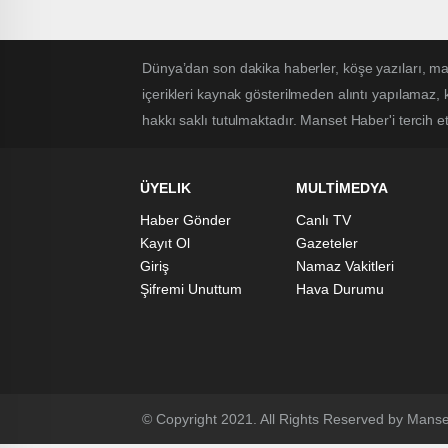
Obradovic, Eda Erdem Dündar,
Volkan Demirel…
Dünya’dan son dakika haberler, köşe yazıları, 
içerikleri kaynak gösterilmeden alıntı yapılamaz,
hakkı saklı tutulmaktadır. Manset Haber'i tercih ett
ÜYELIK
MULTİMEDYA
Haber Gönder
Canlı TV
Kayıt Ol
Gazeteler
Giriş
Namaz Vakitleri
Şifremi Unuttum
Hava Durumu
© Copyright 2021. All Rights Reserved by Manse