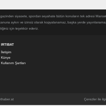
magazinden siyasete, spordan seyahate bütün konuların tek adresi Mans
 kanuna aykırı ve izinsiz olarak kopyalanamaz, başka yerde yayınlanamaz. 
iğiniz için teşekkür ederiz.
IRTIBAT
İletişim
Künye
Kullanım Şartları
thaber.at
Çerezler ile ilgi