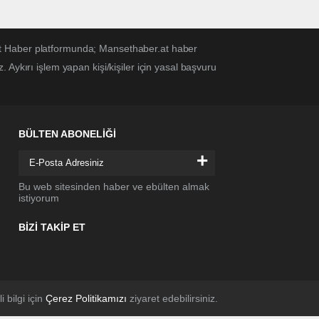
et Haber platformunda; Mansethaber.at haber
Aykırı işlem yapan kişi/kişiler için yasal başvuru
BÜLTEN ABONELİĞİ
+
Bu web sitesinden haber ve ebülten almak
istiyorum
BİZİ TAKİP ET
li bilgi için
Çerez Politikamızı
ziyaret edebilirsiniz.