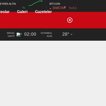
BİTCOİN
EYREK ALTIN
฿
3098726
%
%-0.1
deolar
Galeri
Gazeteler
00:00
02:00
28°
İMSAK
İSTANBUL
VAKTI
AÇIK