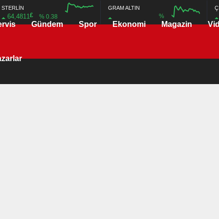
STERLİN
GRAM ALTIN
Ç
£
64,4811
%
% 0.38
ervis
Gündem
Spor
Ekonomi
Magazin
Vi
12:00
16:00
12:00
16:00
zarlar