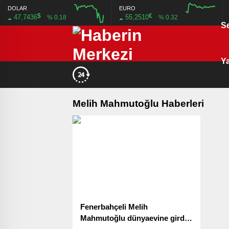
DOLAR
EURO
$
€
47,7436
55,2510
% 0.18
% 0.32
S
12:00
16:00
12:00
16:00
Ya
Melih Mahmutoğlu Haberleri
Fenerbahçeli Melih
Mahmutoğlu dünyaevine girdi!