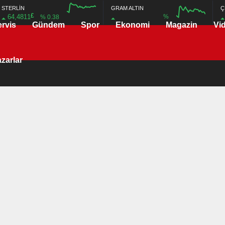
STERLİN
GRAM ALTIN
Ç
£
64,4811
%
% 0.38
ervis
Gündem
Spor
Ekonomi
Magazin
Vi
12:00
16:00
12:00
16:00
zarlar