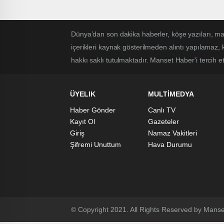
Obradovic, Eda Erdem Dündar,
Volkan Demirel…
Dünya’dan son dakika haberler, köşe yazıları, 
içerikleri kaynak gösterilmeden alıntı yapılamaz,
hakkı saklı tutulmaktadır. Manset Haber'i tercih ett
ÜYELIK
MULTİMEDYA
Haber Gönder
Canlı TV
Kayıt Ol
Gazeteler
Giriş
Namaz Vakitleri
Şifremi Unuttum
Hava Durumu
© Copyright 2021. All Rights Reserved by Manse