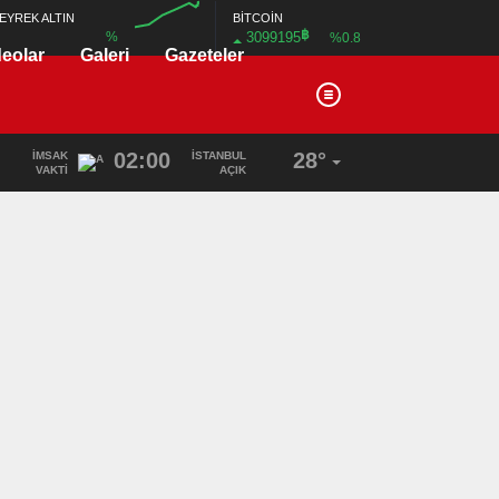
BİTCOİN
EYREK ALTIN
฿
3099195
%
%0.8
deolar
Galeri
Gazeteler
00:00
02:00
28°
İMSAK
İSTANBUL
VAKTI
AÇIK