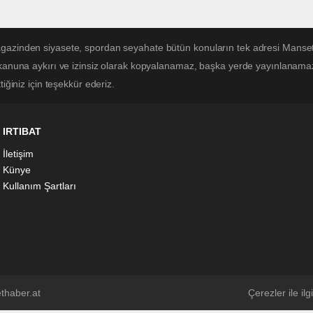
magazinden siyasete, spordan seyahate bütün konuların tek adresi Mans
 kanuna aykırı ve izinsiz olarak kopyalanamaz, başka yerde yayınlanamaz. 
iğiniz için teşekkür ederiz.
IRTIBAT
İletişim
Künye
Kullanım Şartları
thaber.at
Çerezler ile ilgi