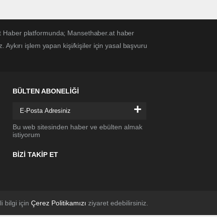
et Haber platformunda; Mansethaber.at haber
Aykırı işlem yapan kişi/kişiler için yasal başvuru
BÜLTEN ABONELİĞİ
+
Bu web sitesinden haber ve ebülten almak
istiyorum
BİZİ TAKİP ET
li bilgi için
Çerez Politikamızı
ziyaret edebilirsiniz.