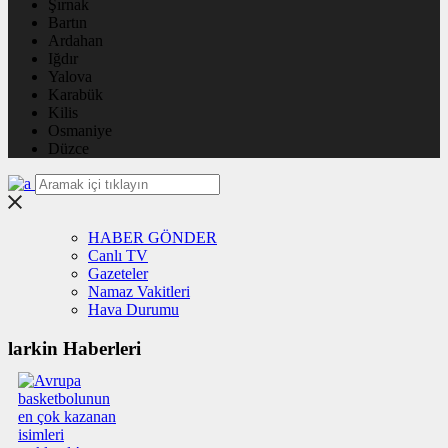
Şırnak
Bartın
Ardahan
Iğdır
Yalova
Karabük
Kilis
Osmaniye
Düzce
HABER GÖNDER
Canlı TV
Gazeteler
Namaz Vakitleri
Hava Durumu
larkin Haberleri