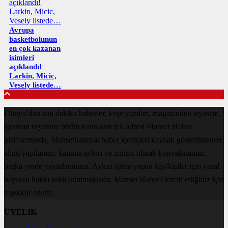
Avrupa
basketbolunun
en çok kazanan
isimleri
açıklandı!
Larkin, Micic,
Vesely listede…
Dünya’dan son dakika haberler, köşe yazıları, magazinden siyasete,
spordan seyahate bütün konuların tek adresi Manset Haber
platformunda; Mansethaber.at haber içerikleri kaynak gösterilmeden
alıntı yapılamaz, kanuna aykırı ve izinsiz olarak kopyalanamaz,
başka yerde yayınlanamaz. Aykırı işlem yapan kişi/kişiler için yasal
başvuru hakkı saklı tutulmaktadır. Manset Haber'i tercih ettiğiniz için
teşekkür ederiz.
ÜYELIK