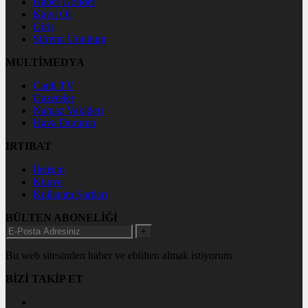
Haber Gönder
Kayıt Ol
Giriş
Şifremi Unuttum
MULTİMEDYA
Canlı TV
Gazeteler
Namaz Vakitleri
Hava Durumu
IRTIBAT
İletişim
Künye
Kullanım Şartları
BÜLTEN ABONELİĞİ
+
Bu web sitesinden haber ve ebülten almak istiyorum
BİZİ TAKİP ET