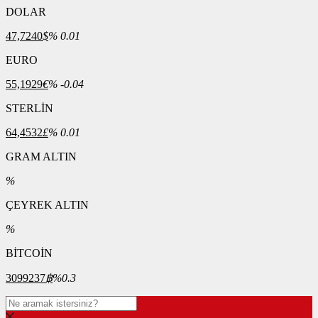
DOLAR
47,7240
$
% 0.01
EURO
55,1929
€
% -0.04
STERLİN
64,4532
£
% 0.01
GRAM ALTIN
%
ÇEYREK ALTIN
%
BİTCOİN
3099237
฿
%0.3