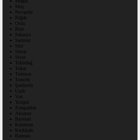
Muğla
Muş
Nevşehir
Niğde
Ordu
Rize
Sakarya
Samsun
Siirt
Sinop
Sivas
Tekirdağ
Tokat
Trabzon
Tunceli
Şanlıurfa
Uşak
Van
Yozgat
Zonguldak
Aksaray
Bayburt
Karaman
Kırıkkale
Batman