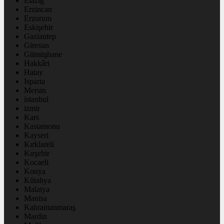
Elazığ
Erzincan
Erzurum
Eskişehir
Gaziantep
Giresun
Gümüşhane
Hakkâri
Hatay
Isparta
Mersin
istanbul
izmir
Kars
Kastamonu
Kayseri
Kırklareli
Kırşehir
Kocaeli
Konya
Kütahya
Malatya
Manisa
Kahramanmaraş
Mardin