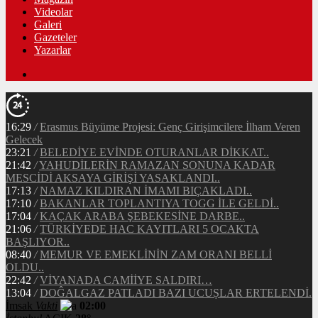
Videolar
Galeri
Gazeteler
Yazarlar
16:29
/
Erasmus Büyüme Projesi: Genç Girişimcilere İlham Veren
Gelecek
23:21
/
BELEDİYE EVİNDE OTURANLAR DİKKAT..
21:42
/
YAHUDİLERİN RAMAZAN SONUNA KADAR
MESCİDİ AKSAYA GİRİŞİ YASAKLANDI..
17:13
/
NAMAZ KILDIRAN İMAMI BIÇAKLADI..
17:10
/
BAKANLAR TOPLANTIYA TOGG İLE GELDİ..
17:04
/
KAÇAK ARABA ŞEBEKESİNE DARBE..
21:06
/
TÜRKİYEDE HAC KAYITLARI 5 OCAKTA
BAŞLIYOR..
08:40
/
MEMUR VE EMEKLİNİN ZAM ORANI BELLİ
OLDU..
22:42
/
VİYANADA CAMİİYE SALDIRI…
13:04
/
DOĜALGAZ PATLADI BAZI UCUṢLAR ERTELENDİ.
İmsak
Vakti
02:00