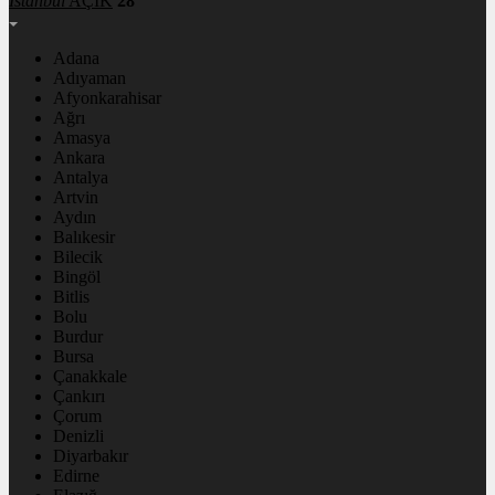
İstanbul
AÇIK
28°
Adana
Adıyaman
Afyonkarahisar
Ağrı
Amasya
Ankara
Antalya
Artvin
Aydın
Balıkesir
Bilecik
Bingöl
Bitlis
Bolu
Burdur
Bursa
Çanakkale
Çankırı
Çorum
Denizli
Diyarbakır
Edirne