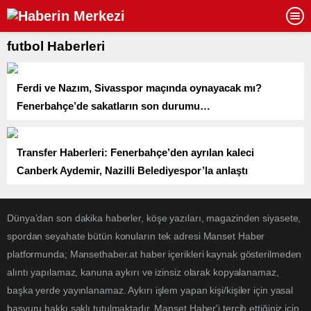
futbol Haberleri
Ferdi ve Nazım, Sivasspor maçında oynayacak mı?
Fenerbahçe’de sakatların son durumu…
Transfer Haberleri: Fenerbahçe’den ayrılan kaleci
Canberk Aydemir, Nazilli Belediyespor’la anlaştı
Dünya’dan son dakika haberler, köşe yazıları, magazinden siyasete,
spordan seyahate bütün konuların tek adresi Manset Haber
platformunda; Mansethaber.at haber içerikleri kaynak gösterilmeden
alıntı yapılamaz, kanuna aykırı ve izinsiz olarak kopyalanamaz,
başka yerde yayınlanamaz. Aykırı işlem yapan kişi/kişiler için yasal
başvuru hakkı saklı tutulmaktadır. Manset Haber'i tercih ettiğiniz için