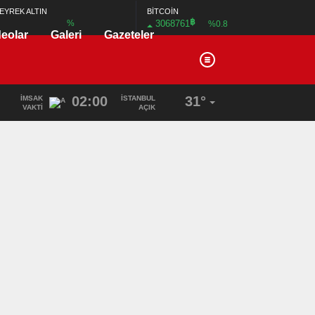
BİTCOİN
EYREK ALTIN
฿
3068761
%
%0.8
deolar
Galeri
Gazeteler
02:00
31°
İMSAK
İSTANBUL
VAKTI
AÇIK