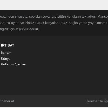
magazinden siyasete, spordan seyahate bütün konuların tek adresi Mans
 kanuna aykırı ve izinsiz olarak kopyalanamaz, başka yerde yayınlanamaz. 
iğiniz için teşekkür ederiz.
IRTIBAT
İletişim
Künye
Kullanım Şartları
thaber.at
Çerezler ile ilgi