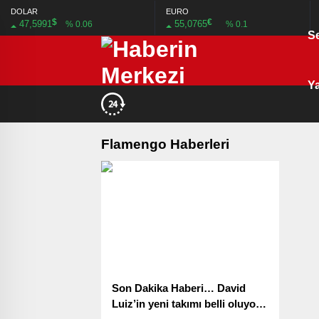
DOLAR
EURO
$
€
47,5991
55,0765
% 0.06
% 0.1
S
Ya
Flamengo Haberleri
Son Dakika Haberi… David
Luiz’in yeni takımı belli oluyor!