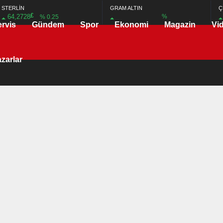
STERLİN
GRAM ALTIN
Ç
£
64,2728
%
% 0.25
ervis
Gündem
Spor
Ekonomi
Magazin
Vi
zarlar