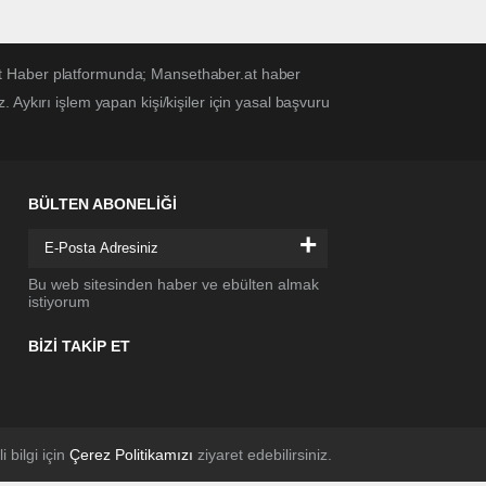
et Haber platformunda; Mansethaber.at haber
Aykırı işlem yapan kişi/kişiler için yasal başvuru
BÜLTEN ABONELİĞİ
+
Bu web sitesinden haber ve ebülten almak
istiyorum
BİZİ TAKİP ET
li bilgi için
Çerez Politikamızı
ziyaret edebilirsiniz.