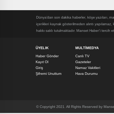
Adana Demirspor…
Dünya’dan son dakika haberler, köşe yazıları, 
içerikleri kaynak gösterilmeden alıntı yapılamaz,
hakkı saklı tutulmaktadır. Manset Haber'i tercih ett
ÜYELIK
MULTİMEDYA
Haber Gönder
Canlı TV
Kayıt Ol
Gazeteler
Giriş
Namaz Vakitleri
Şifremi Unuttum
Hava Durumu
© Copyright 2021. All Rights Reserved by Manse