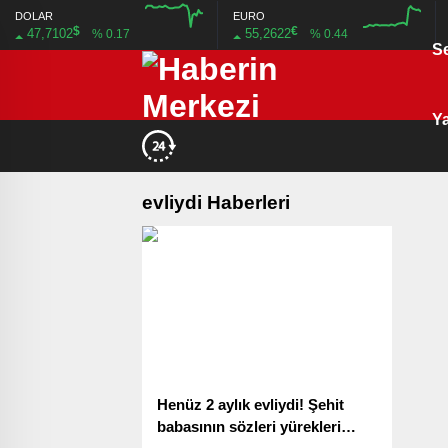
DOLAR
EURO
$
€
47,7102
55,2622
% 0.17
% 0.44
S
12:00
12:00
Ya
evliydi Haberleri
Henüz 2 aylık evliydi! Şehit
babasının sözleri yürekleri