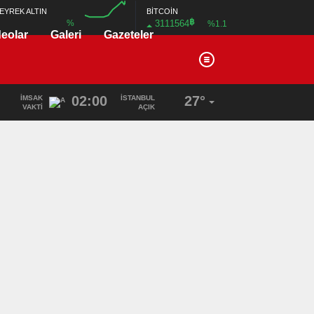
BİTCOİN
EYREK ALTIN
฿
3111564
%
%1.1
deolar
Galeri
Gazeteler
00:00
02:00
27°
İMSAK
İSTANBUL
VAKTI
AÇIK