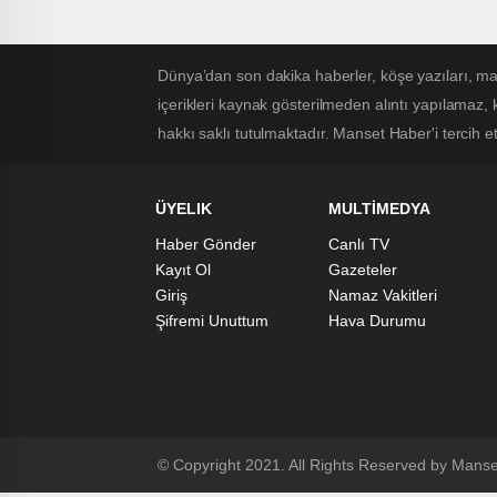
dağladı
Dünya’dan son dakika haberler, köşe yazıları, 
içerikleri kaynak gösterilmeden alıntı yapılamaz,
hakkı saklı tutulmaktadır. Manset Haber'i tercih ett
ÜYELIK
MULTİMEDYA
Haber Gönder
Canlı TV
Kayıt Ol
Gazeteler
Giriş
Namaz Vakitleri
Şifremi Unuttum
Hava Durumu
© Copyright 2021. All Rights Reserved by Manse