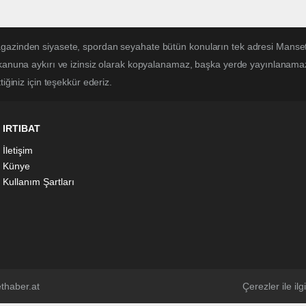
magazinden siyasete, spordan seyahate bütün konuların tek adresi Mans
 kanuna aykırı ve izinsiz olarak kopyalanamaz, başka yerde yayınlanamaz. 
iğiniz için teşekkür ederiz.
IRTIBAT
İletişim
Künye
Kullanım Şartları
thaber.at
Çerezler ile ilgi