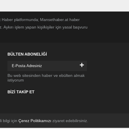
et Haber platformunda; Mansethaber.at haber
Aykırı işlem yapan kişi/kişiler için yasal başvuru
BÜLTEN ABONELİĞİ
+
Bu web sitesinden haber ve ebülten almak
istiyorum
BİZİ TAKİP ET
li bilgi için
Çerez Politikamızı
ziyaret edebilirsiniz.