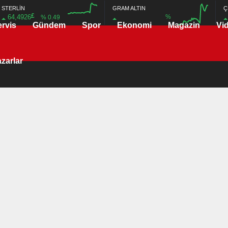
STERLİN
GRAM ALTIN
Ç
£
64,4926
%
% 0.49
ervis
Gündem
Spor
Ekonomi
Magazin
Vi
12:00
12:00
zarlar