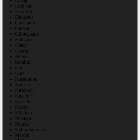
Elazığ
Erzincan
Erzurum
Eskişehir
Gaziantep
Giresun
Gümüşhane
Hakkâri
Hatay
Isparta
Mersin
istanbul
izmir
Kars
Kastamonu
Kayseri
Kırklareli
Kırşehir
Kocaeli
Konya
Kütahya
Malatya
Manisa
Kahramanmaraş
Mardin