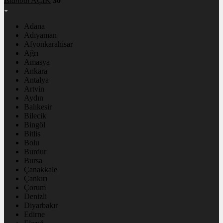
İstanbul
AÇIK
30°
Adana
Adıyaman
Afyonkarahisar
Ağrı
Amasya
Ankara
Antalya
Artvin
Aydın
Balıkesir
Bilecik
Bingöl
Bitlis
Bolu
Burdur
Bursa
Çanakkale
Çankırı
Çorum
Denizli
Diyarbakır
Edirne