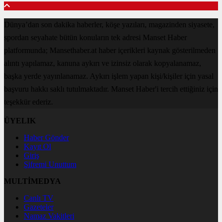
Dünya’dan son dakika haberler, köşe yazıları, magazinden siyasete,
spordan seyahate bütün konuların tek adresi Manset Haber
platformunda; Mansethaber.at haber içerikleri kaynak gösterilmeden
alıntı yapılamaz, kanuna aykırı ve izinsiz olarak kopyalanamaz,
başka yerde yayınlanamaz. Aykırı işlem yapan kişi/kişiler için yasal
başvuru hakkı saklı tutulmaktadır. Manset Haber'i tercih ettiğiniz için
teşekkür ederiz.
ÜYELIK
Haber Gönder
Kayıt Ol
Giriş
Şifremi Unuttum
MULTİMEDYA
Canlı TV
Gazeteler
Namaz Vakitleri