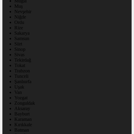
Muğla
Muş
Nevşehir
Niğde
Ordu
Rize
Sakarya
Samsun
Siirt
Sinop
Sivas
Tekirdağ
Tokat
Trabzon
Tunceli
Şanlıurfa
Uşak
Van
Yozgat
Zonguldak
Aksaray
Bayburt
Karaman
Kırıkkale
Batman