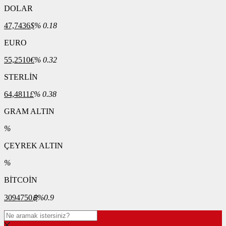
DOLAR
47,7436
$
% 0.18
EURO
55,2510
€
% 0.32
STERLİN
64,4811
£
% 0.38
GRAM ALTIN
%
ÇEYREK ALTIN
%
BİTCOİN
3094750
฿
%0.9