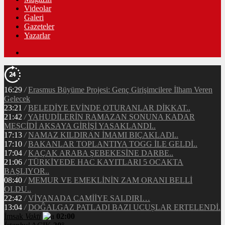
Videolar
Galeri
Gazeteler
Yazarlar
16:29
/
Erasmus Büyüme Projesi: Genç Girişimcilere İlham Veren
Gelecek
23:21
/
BELEDİYE EVİNDE OTURANLAR DİKKAT..
21:42
/
YAHUDİLERİN RAMAZAN SONUNA KADAR
MESCİDİ AKSAYA GİRİŞİ YASAKLANDI..
17:13
/
NAMAZ KILDIRAN İMAMI BIÇAKLADI..
17:10
/
BAKANLAR TOPLANTIYA TOGG İLE GELDİ..
17:04
/
KAÇAK ARABA ŞEBEKESİNE DARBE..
21:06
/
TÜRKİYEDE HAC KAYITLARI 5 OCAKTA
BAŞLIYOR..
08:40
/
MEMUR VE EMEKLİNİN ZAM ORANI BELLİ
OLDU..
22:42
/
VİYANADA CAMİİYE SALDIRI…
13:04
/
DOĜALGAZ PATLADI BAZI UCUṢLAR ERTELENDİ.
İmsak
Vakti
02:00