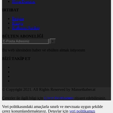
Hava Durumu
IRTIBAT
İletişim
Künye
Kullanım Şartları
BÜLTEN ABONELİĞİ
+
Bu web sitesinden haber ve ebülten almak istiyorum
BİZİ TAKİP ET
© Copyright 2021. All Rights Reserved by Mansethaber.at
Çerezler ile ilgili bilgi için
Çerez Politikamızı
ziyaret edebilirsiniz.
Veri politikasındaki amaçlarla sınırlı ve mevzuata uygun şekilde
çerez konumlandırmaktayız. Detaylar için
veri politikamızı